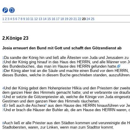
1
2
3
4
5
6
7
8
9
10
11
12
13
14
15
16
17
18
19
20
21
22
23
24
25
2.Könige 23
Josia erneuert den Bund mit Gott und schafft den Götzendienst ab
Da sandte der König hin und ließ alle Ältesten von Juda und Jerusalem z
1
Und der König ging hinauf in das Haus des HERRN, und alle Männer von Jud
2
des Bundesbuches, das man im Hause des HERRN gefunden hatte.
Der König aber trat an die Säule und machte einen Bund vor dem HERRN
3
dieses Bundes, welche in diesem Buche geschrieben standen, auszuführen.
Und der König gebot dem Hohenpriester Hilkia und den Priestern der zwei
4
dem ganzen Heer des Himmels gemacht hatte; und er verbrannte sie draußen
Und er setzte die Götzenpriester ab, welche die Könige von Juda eingese
5
Gestirnen und dem ganzen Heer des Himmels räucherten.
Er ließ auch die Aschera
aus dem Hause des HERRN hinausführen vor Jerus
6
Und er brach die Häuser der Buhler ab, die am Hause des HERRN waren, da
7
Auch ließ er alle Priester aus den Städten kommen und verunreinigte die 
8
Stadtobersten, waren, zur Linken, wenn man zum Stadttor kommt.