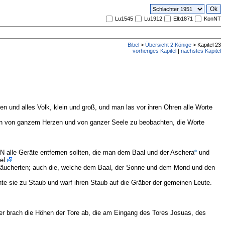
Lu1545
Lu1912
Elb1871
KonNT
Bibel
>
Übersicht 2.Könige
> Kapitel 23
vorheriges Kapitel
|
nächstes Kapitel
 und alles Volk, klein und groß, und man las vor ihren Ohren alle Worte
 von ganzem Herzen und von ganzer Seele zu beobachten, die Worte
 alle Geräte entfernen sollten, die man dem Baal und der Aschera
und
el.
r räucherten; auch die, welche dem Baal, der Sonne und dem Mond und den
 sie zu Staub und warf ihren Staub auf die Gräber der gemeinen Leute.
 er brach die Höhen der Tore ab, die am Eingang des Tores Josuas, des