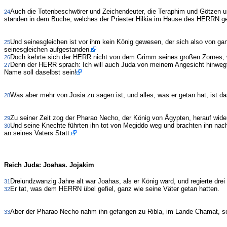
Auch die Totenbeschwörer und Zeichendeuter, die Teraphim und Götzen un
24
standen in dem Buche, welches der Priester Hilkia im Hause des HERRN ge
Und seinesgleichen ist vor ihm kein König gewesen, der sich also von 
25
seinesgleichen aufgestanden.
Doch kehrte sich der HERR nicht von dem Grimm seines großen Zornes, wom
26
Denn der HERR sprach: Ich will auch Juda von meinem Angesicht hinwegtun
27
Name soll daselbst sein!
Was aber mehr von Josia zu sagen ist, und alles, was er getan hat, ist d
28
Zu seiner Zeit zog der Pharao Necho, der König von Ägypten, herauf wide
29
Und seine Knechte führten ihn tot von Megiddo weg und brachten ihn na
30
an seines Vaters Statt.
Reich Juda: Joahas. Jojakim
Dreiundzwanzig Jahre alt war Joahas, als er König ward, und regierte dre
31
Er tat, was dem HERRN übel gefiel, ganz wie seine Väter getan hatten.
32
Aber der Pharao Necho nahm ihn gefangen zu Ribla, im Lande Chamat, so d
33