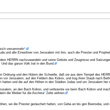
u sich versammeln
.
a und alle Einwohner von Jerusalem mit ihm, auch die Priester und Propheten
, dem HERRN nachzuwandeln und seine Gebote und Zeugnisse und Satzungen
 Und das ganze Volk trat in den Bund.
ten Ordnung und den Hütern der Schwelle, daß sie aus dem Tempel des HERRN
 vor Jerusalem, auf den Feldern des Kidron, und trug ihren Staub nach Beth
tzt hatten und die auf den Höhen in den Städten Judas und um Jerusalem he
alem, an den Bach Kidron, und verbrannte sie beim Bach Kidron und machte
rin die Weiber für die Aschera
Zelte wirkten.
Höhen, wo die Priester geräuchert hatten, von Geba an bis gen Beerseba; und