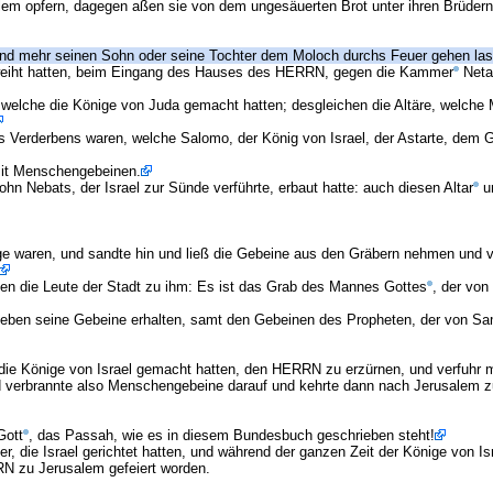
m opfern, dagegen aßen sie von dem ungesäuerten Brot unter ihren Brüdern
and mehr seinen Sohn oder seine Tochter dem Moloch durchs Feuer gehen las
eweiht hatten, beim Eingang des Hauses des HERRN, gegen die Kammer
Neta
, welche die Könige von Juda gemacht hatten; desgleichen die Altäre, welc
 Verderbens waren, welche Salomo, der König von Israel, der Astarte, dem G
mit Menschengebeinen.
hn Nebats, der Israel zur Sünde verführte, erbaut hatte: auch diesen Altar
un
ge waren, und sandte hin und ließ die Gebeine aus den Gräbern nehmen und v
hen die Leute der Stadt zu ihm: Es ist das Grab des Mannes Gottes
, der von
 blieben seine Gebeine erhalten, samt den Gebeinen des Propheten, der von 
die Könige von Israel gemacht hatten, den HERRN zu erzürnen, und verfuhr mi
 und verbrannte also Menschengebeine darauf und kehrte dann nach Jerusalem z
Gott
, das Passah, wie es in diesem Bundesbuch geschrieben steht!
r, die Israel gerichtet hatten, und während der ganzen Zeit der Könige von I
N zu Jerusalem gefeiert worden.