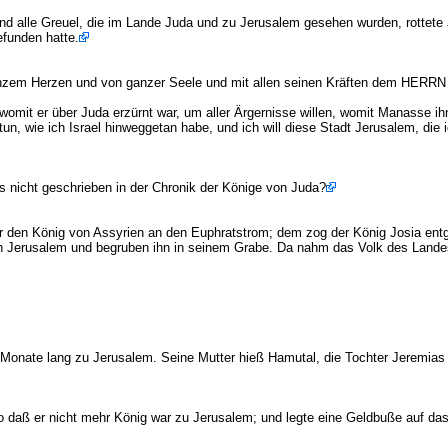
d alle Greuel, die im Lande Juda und zu Jerusalem gesehen wurden, rottete 
funden hatte.
ganzem Herzen und von ganzer Seele und mit allen seinen Kräften dem HERR
it er über Juda erzürnt war, um aller Ärgernisse willen, womit Manasse ihn 
, wie ich Israel hinweggetan habe, und ich will diese Stadt Jerusalem, die 
as nicht geschrieben in der Chronik der Könige von Juda?
r den König von Assyrien an den Euphratstrom; dem zog der König Josia entge
ch Jerusalem und begruben ihn in seinem Grabe. Da nahm das Volk des Lande
i Monate lang zu Jerusalem. Seine Mutter hieß Hamutal, die Tochter Jeremias
aß er nicht mehr König war zu Jerusalem; und legte eine Geldbuße auf das L