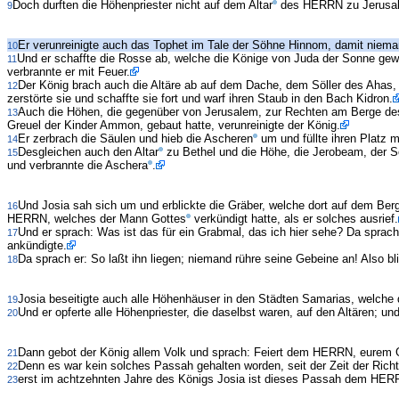
Doch durften die Höhenpriester nicht auf dem Altar
des HERRN zu Jerusale
9
Er verunreinigte auch das Tophet im Tale der Söhne Hinnom, damit niem
10
Und er schaffte die Rosse ab, welche die Könige von Juda der Sonne g
11
verbrannte er mit Feuer.
Der König brach auch die Altäre ab auf dem Dache, dem Söller des Ahas
12
zerstörte sie und schaffte sie fort und warf ihren Staub in den Bach Kidron.
Auch die Höhen, die gegenüber von Jerusalem, zur Rechten am Berge des
13
Greuel der Kinder Ammon, gebaut hatte, verunreinigte der König.
Er zerbrach die Säulen und hieb die Ascheren
um und füllte ihren Platz 
14
Desgleichen auch den Altar
zu Bethel und die Höhe, die Jerobeam, der So
15
und verbrannte die Aschera
.
Und Josia sah sich um und erblickte die Gräber, welche dort auf dem Ber
16
HERRN, welches der Mann Gottes
verkündigt hatte, als er solches ausrief.
Und er sprach: Was ist das für ein Grabmal, das ich hier sehe? Da sprac
17
ankündigte.
Da sprach er: So laßt ihn liegen; niemand rühre seine Gebeine an! Also
18
Josia beseitigte auch alle Höhenhäuser in den Städten Samarias, welche 
19
Und er opferte alle Höhenpriester, die daselbst waren, auf den Altären;
20
Dann gebot der König allem Volk und sprach: Feiert dem HERRN, eurem 
21
Denn es war kein solches Passah gehalten worden, seit der Zeit der Richte
22
erst im achtzehnten Jahre des Königs Josia ist dieses Passah dem HERR
23