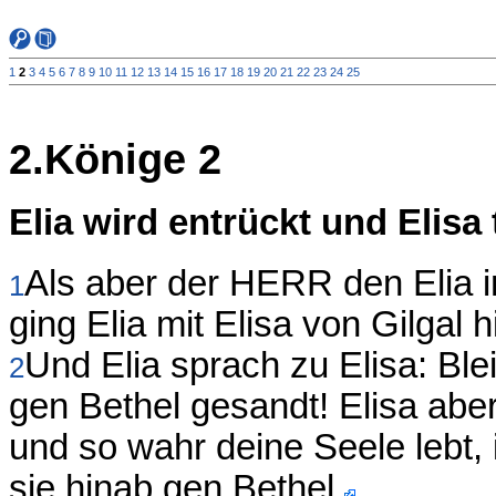
1
2
3
4
5
6
7
8
9
10
11
12
13
14
15
16
17
18
19
20
21
22
23
24
25
2.Könige 2
Elia wird entrückt und Elisa 
Als aber der HERR den Elia i
1
ging Elia mit Elisa von Gilgal 
Und Elia sprach zu Elisa: Bl
2
gen Bethel gesandt! Elisa abe
und so wahr deine Seele lebt, 
sie hinab gen Bethel.