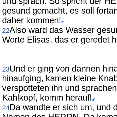
und sprach: So spricht der H
gesund gemacht, es soll forta
daher kommen!
Also ward das Wasser gesun
22
Worte Elisas, das er geredet h
Und er ging von dannen hina
23
hinaufging, kamen kleine Knab
verspotteten ihn und sprachen
Kahlkopf, komm herauf!
Da wandte er sich um, und da
24