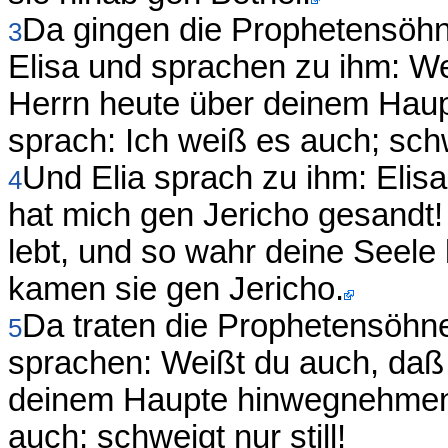
Da gingen die Prophetensöhn
3
Elisa und sprachen zu ihm: W
Herrn heute über deinem Hau
sprach: Ich weiß es auch; schwe
Und Elia sprach zu ihm: Elis
4
hat mich gen Jericho gesandt
lebt, und so wahr deine Seele l
kamen sie gen Jericho.
Da traten die Prophetensöhne
5
sprachen: Weißt du auch, daß
deinem Haupte hinwegnehmen 
auch; schweigt nur still!