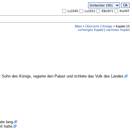
Lu1545
Lu1912
Elb1871
KonNT
Bibel
>
Übersicht 2.Könige
> Kapitel 15
vorheriges Kapitel
|
nächstes Kapitel
 Sohn des Königs, regierte den Palast und richtete das Volk des Landes.
te lang.
t hatte.