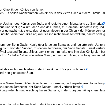
er Chronik der Könige von Israel.
ach: Es sollen Nachkommen von dir bis in das vierte Glied auf dem Throne Is
e Ussijas, des Königs von Juda, und regierte einen Monat lang zu Samaria.
a und schlug Sallum, den Sohn des Jabes, zu Samaria und tötete ihn; und er
r gemacht hat, siehe, das ist geschrieben in der Chronik der Könige von Isr
 ihr Gebiet von Tirza an; weil sie ihn nicht einlassen wollten, darum schlug 
m, der Sohn Gadis, König über Israel zu Samaria, und regierte zehn Jahre l
g nicht von den Sünden, zu denen Jerobeam, der Sohn Nebats, Israel verführt
l tausend Talente Silber, damit er zu ihm halte und ihm das Königreich bes
ünfzig Schekel Silber von jedem Mann, um es dem König von Assyrien zu gebe
st das nicht geschrieben in der Chronik der Könige von Israel?
d König an seiner Statt.
ohn Menachems, König über Israel zu Samaria, und regierte zwei Jahre lang.
 zu denen Jerobeam, der Sohn Nebats, Israel verführt hatte.
ng wider ihn und erschlug ihn zu Samaria, in der Burg des königlichen Hau
he, das ist aufgezeichnet in der Chronik der Könige von Israel.