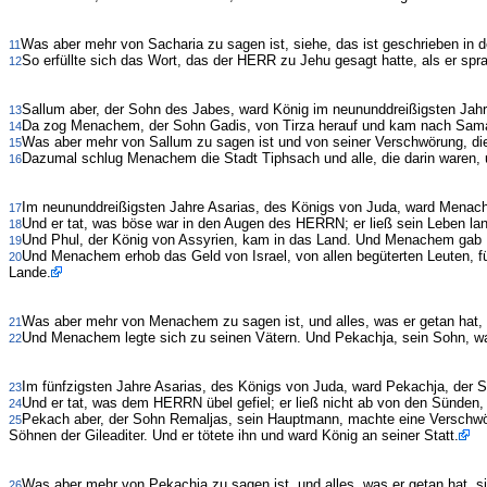
Was aber mehr von Sacharia zu sagen ist, siehe, das ist geschrieben in d
11
So erfüllte sich das Wort, das der HERR zu Jehu gesagt hatte, als er spr
12
Sallum aber, der Sohn des Jabes, ward König im neununddreißigsten Jahr
13
Da zog Menachem, der Sohn Gadis, von Tirza herauf und kam nach Samari
14
Was aber mehr von Sallum zu sagen ist und von seiner Verschwörung, die e
15
Dazumal schlug Menachem die Stadt Tiphsach und alle, die darin waren, und
16
Im neununddreißigsten Jahre Asarias, des Königs von Juda, ward Menache
17
Und er tat, was böse war in den Augen des HERRN; er ließ sein Leben lan
18
Und Phul, der König von Assyrien, kam in das Land. Und Menachem gab Phu
19
Und Menachem erhob das Geld von Israel, von allen begüterten Leuten, f
20
Lande.
Was aber mehr von Menachem zu sagen ist, und alles, was er getan hat, i
21
Und Menachem legte sich zu seinen Vätern. Und Pekachja, sein Sohn, war
22
Im fünfzigsten Jahre Asarias, des Königs von Juda, ward Pekachja, der S
23
Und er tat, was dem HERRN übel gefiel; er ließ nicht ab von den Sünden,
24
Pekach aber, der Sohn Remaljas, sein Hauptmann, machte eine Verschwöru
25
Söhnen der Gileaditer. Und er tötete ihn und ward König an seiner Statt.
Was aber mehr von Pekachja zu sagen ist, und alles, was er getan hat, sie
26