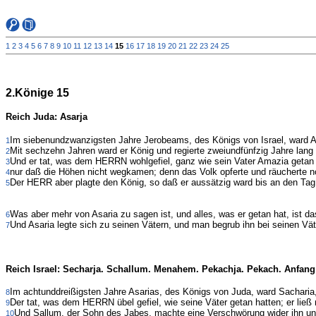
1
2
3
4
5
6
7
8
9
10
11
12
13
14
15
16
17
18
19
20
21
22
23
24
25
2.Könige 15
Reich Juda: Asarja
Im siebenundzwanzigsten Jahre Jerobeams, des Königs von Israel, ward A
1
Mit sechzehn Jahren ward er König und regierte zweiundfünfzig Jahre lang
2
Und er tat, was dem HERRN wohlgefiel, ganz wie sein Vater Amazia getan 
3
nur daß die Höhen nicht wegkamen; denn das Volk opferte und räucherte 
4
Der HERR aber plagte den König, so daß er aussätzig ward bis an den Tag
5
Was aber mehr von Asaria zu sagen ist, und alles, was er getan hat, ist d
6
Und Asaria legte sich zu seinen Vätern, und man begrub ihn bei seinen Vät
7
Reich Israel: Secharja. Schallum. Menahem. Pekachja. Pekach. Anfang
Im achtunddreißigsten Jahre Asarias, des Königs von Juda, ward Sacharia
8
Der tat, was dem HERRN übel gefiel, wie seine Väter getan hatten; er ließ
9
Und Sallum, der Sohn des Jabes, machte eine Verschwörung wider ihn und 
10