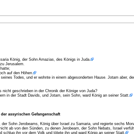
saria König, der Sohn Amazias, des Königs in Juda.
 zu Jerusalem.
hatte;
noch auf den Höhen.
 seines Todes, und er wohnte in einem abgesonderten Hause. Jotam aber, der
as nicht geschrieben in der Chronik der Könige von Juda?
ern in der Stadt Davids, und Jotam, sein Sohn, ward König an seiner Statt.
 der assyrischen Gefangenschaft
, der Sohn Jerobeams, König über Israel zu Samaria, und regierte sechs Mona
 nicht ab von den Sünden, zu denen Jerobeam, der Sohn Nebats, Israel verführ
schlug ihn vor dem Volk und tötete ihn und ward König an seiner Statt.