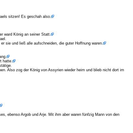
raels sitzen! Es geschah also.
 ward König an seiner Statt.
ael.
er sie und ließ alle aufschneiden, die guter Hoffnung waren.
ang.
 hatte.
tätige.
n. Also zog der König von Assyrien wieder heim und blieb nicht dort im
ses, ebenso Argob und Arje. Mit ihm aber waren fünfzig Mann von den