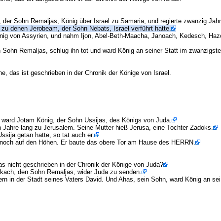
der Sohn Remaljas, König über Israel zu Samaria, und regierte zwanzig Jahr
 zu denen Jerobeam, der Sohn Nebats, Israel verführt hatte.
önig von Assyrien, und nahm Ijon, Abel-Beth-Maacha, Janoach, Kedesch, Hazor
Sohn Remaljas, schlug ihn tot und ward König an seiner Statt im zwanzigst
e, das ist geschrieben in der Chronik der Könige von Israel.
 ward Jotam König, der Sohn Ussijas, des Königs von Juda.
n Jahre lang zu Jerusalem. Seine Mutter hieß Jerusa, eine Tochter Zadoks.
sija getan hatte, so tat auch er.
e noch auf den Höhen. Er baute das obere Tor am Hause des HERRN.
as nicht geschrieben in der Chronik der Könige von Juda?
ekach, den Sohn Remaljas, wider Juda zu senden.
rn in der Stadt seines Vaters David. Und Ahas, sein Sohn, ward König an sein