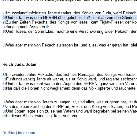
Im zweiundfünfzigsten Jahre Asarias, des Königs von Juda, ward Pekach, 
27
Und er tat, was dem HERRN übel gefiel. Er ließ nicht ab von den Sünden,
28
Zu den Zeiten Pekachs, des Königs von Israel, kam Tiglat-Pileser, der K
29
gefangen nach Assyrien.
Und Hosea, der Sohn Elas, machte eine Verschwörung wider Pekach, den 
30
Was aber mehr von Pekach zu sagen ist, und alles, was er getan hat, sieh
31
Reich Juda: Jotam
Im zweiten Jahre Pekachs, des Sohnes Remaljas, des Königs von Israel,
32
Fünfundzwanzig Jahre alt war er, als er König ward, und regierte sechzeh
33
Und er tat, was recht war in den Augen des HERRN; ganz wie sein Vater Us
34
Nur daß die Höhen nicht wegkamen; denn das Volk opferte und räuchert
35
Was aber mehr von Jotam zu sagen ist, und alles, was er getan hat, ist d
36
Zu derselben Zeit fing der HERR an, Rezin, den König von Syrien, und P
37
Und Jotam legte sich zu seinen Vätern und ward begraben bei seinen Väte
38
In dieser Bibelversion liegt kein Vers vor.
39
Die Bibel
|
Impressum
Administration