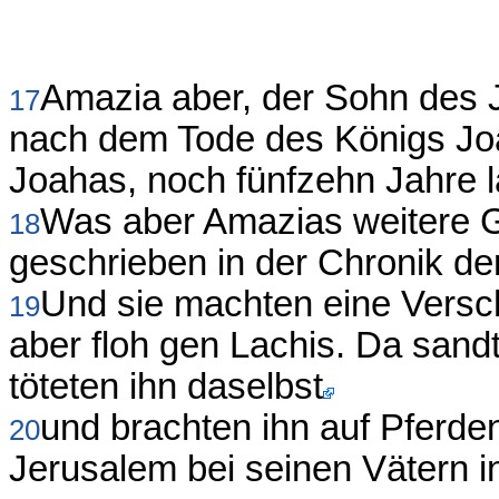
Amazia aber, der Sohn des J
17
nach dem Tode des Königs Joa
Joahas, noch fünfzehn Jahre l
Was aber Amazias weitere Ges
18
geschrieben in der Chronik d
Und sie machten eine Versc
19
aber floh gen Lachis. Da sand
töteten ihn daselbst
und brachten ihn auf Pferde
20
Jerusalem bei seinen Vätern i