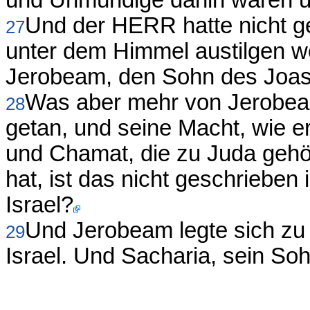
und Unmündige dahin waren und
Und der HERR hatte nicht g
27
unter dem Himmel austilgen wo
Jerobeam, den Sohn des Joas
Was aber mehr von Jerobeam 
28
getan, und seine Macht, wie e
und Chamat, die zu Juda gehör
hat, ist das nicht geschrieben
Israel?
Und Jerobeam legte sich zu
29
Israel. Und Sacharia, sein Soh