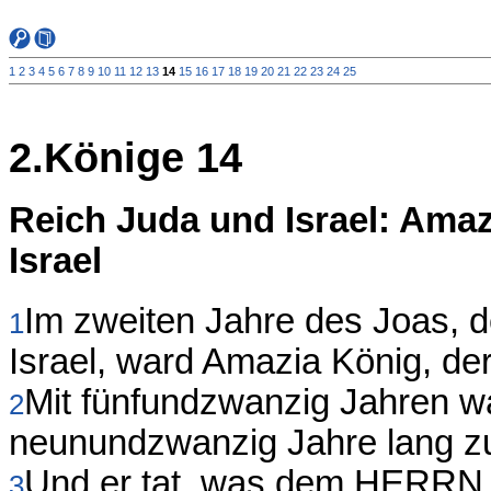
1
2
3
4
5
6
7
8
9
10
11
12
13
14
15
16
17
18
19
20
21
22
23
24
25
2.Könige 14
Reich Juda und Israel: Ama
Israel
Im zweiten Jahre des Joas, 
1
Israel, ward Amazia König, d
Mit fünfundzwanzig Jahren wa
2
neunundzwanzig Jahre lang z
Und er tat, was dem HERRN wo
3