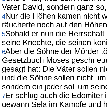
Vater David, sondern ganz so, 
Nur die Höhen kamen nicht w
4
räucherte noch auf den Höhen
Sobald er nun die Herrschaft 
5
seine Knechte, die seinen köni
Aber die Söhne der Mörder töt
6
Gesetzbuch Moses geschriebe
gesagt hat: Die Väter sollen n
und die Söhne sollen nicht um 
sondern ein jeder soll um sein
Er schlug auch die Edomiter
7
gewann Sela im Kampfe und hie