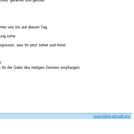
euz geheftet und getötet.
nter uns bis auf diesen Tag.
sung sehe.
gossen, was ihr jetzt sehet und höret.
?
 ihr die Gabe des heiligen Geistes empfangen.
www.bibel-aktuell.org