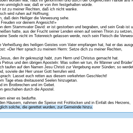
eben worden war, habt ihr genommen und durch der Ungerechten Hände ans Kr
enn unmöglich war, daß er von ihm festgehalten würde.
r ist zu meiner Rechten, daß ich nicht wanke.
sch wird ruhen auf Hoffnung;
n, daß dein Heiliger die Verwesung sehe.
t Freuden vor deinem Angesicht!»
von dem Stammvater David: er ist gestorben und begraben, und sein Grab ist u
eißen hatte, aus der Frucht seiner Lenden einen auf seinen Thron zu setzen,
 seine Seele nicht im Totenreich gelassen werde, noch sein Fleisch die Verwe
 Verheißung des heiligen Geistes vom Vater empfangen hat, hat er das ausge
lbst: «Der Herr sprach zu meinem Herrn: Setze dich zu meiner Rechten,
Jesus, den ihr gekreuzigt habt, zum Herrn und Christus gemacht hat.
u Petrus und den übrigen Aposteln: Was sollen wir tun, ihr Männer und Brüder
ich taufen auf den Namen Jesu Christi zur Vergebung eurer Sünden; so werdet
d, soviele der Herr unser Gott herrufen wird.
prach: Lasset euch retten aus diesem verkehrten Geschlecht!
em Tage etwa dreitausend Seelen hinzugetan.
und im Brotbrechen und im Gebet.
en geschahen durch die Apostel.
dem einer es bedurfte.
 den Häusern, nahmen die Speise mit Frohlocken und in Einfalt des Herzens,
glich solche, die gerettet wurden, zur Gemeinde hinzu.