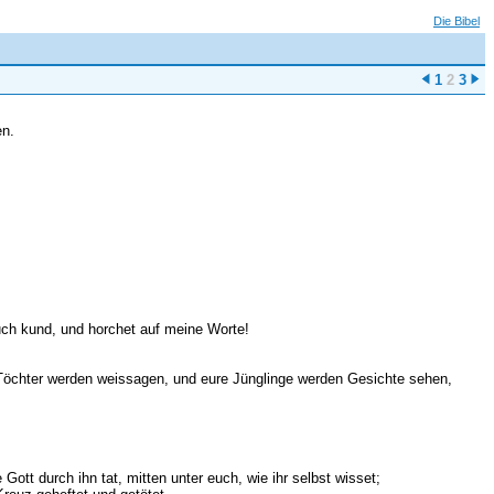
Die Bibel
1
2
3
en.
euch kund, und horchet auf meine Worte!
 Töchter werden weissagen, und eure Jünglinge werden Gesichte sehen,
tt durch ihn tat, mitten unter euch, wie ihr selbst wisset;