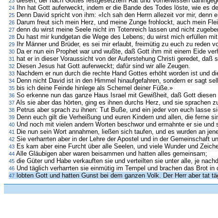
diesen, der nach Gottes festgesetztem Rat und Vorherwissen dahingeg
23
Ihn hat Gott auferweckt, indem er die Bande des Todes löste, wie es d
24
Denn David spricht von ihm: «Ich sah den Herrn allezeit vor mir, denn e
25
Darum freut sich mein Herz, und meine Zunge frohlockt, auch mein Flei
26
denn du wirst meine Seele nicht im Totenreich lassen und nicht zugebe
27
Du hast mir kundgetan die Wege des Lebens; du wirst mich erfüllen mi
28
Ihr Männer und Brüder, es sei mir erlaubt, freimütig zu euch zu reden 
29
Da er nun ein Prophet war und wußte, daß Gott ihm mit einem Eide verh
30
hat er in dieser Voraussicht von der Auferstehung Christi geredet, daß
31
Diesen Jesus hat Gott auferweckt; dafür sind wir alle Zeugen.
32
Nachdem er nun durch die rechte Hand Gottes erhöht worden ist und die
33
Denn nicht David ist in den Himmel hinaufgefahren, sondern er sagt se
34
bis ich deine Feinde hinlege als Schemel deiner Füße.»
35
So erkenne nun das ganze Haus Israel mit Gewißheit, daß Gott diesen 
36
Als sie aber das hörten, ging es ihnen durchs Herz, und sie sprachen z
37
Petrus aber sprach zu ihnen: Tut Buße, und ein jeder von euch lasse s
38
Denn euch gilt die Verheißung und euren Kindern und allen, die ferne sin
39
Und noch mit vielen andern Worten beschwor und ermahnte er sie und s
40
Die nun sein Wort annahmen, ließen sich taufen, und es wurden an jen
41
Sie verharrten aber in der Lehre der Apostel und in der Gemeinschaft 
42
Es kam aber eine Furcht über alle Seelen, und viele Wunder und Zeich
43
Alle Gläubigen aber waren beisammen und hatten alles gemeinsam;
44
die Güter und Habe verkauften sie und verteilten sie unter alle, je nach
45
Und täglich verharrten sie einmütig im Tempel und brachen das Brot in
46
lobten Gott und hatten Gunst bei dem ganzen Volk. Der Herr aber tat tä
47