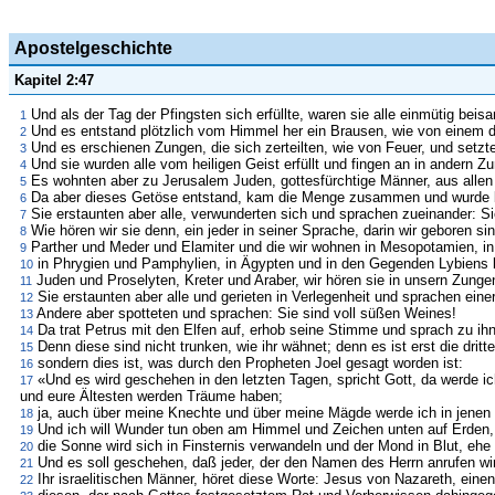
Apostelgeschichte
Kapitel 2:47
Und als der Tag der Pfingsten sich erfüllte, waren sie alle einmütig bei
1
Und es entstand plötzlich vom Himmel her ein Brausen, wie von einem d
2
Und es erschienen Zungen, die sich zerteilten, wie von Feuer, und setzte
3
Und sie wurden alle vom heiligen Geist erfüllt und fingen an in andern 
4
Es wohnten aber zu Jerusalem Juden, gottesfürchtige Männer, aus alle
5
Da aber dieses Getöse entstand, kam die Menge zusammen und wurde best
6
Sie erstaunten aber alle, verwunderten sich und sprachen zueinander: Sieh
7
Wie hören wir sie denn, ein jeder in seiner Sprache, darin wir geboren si
8
Parther und Meder und Elamiter und die wir wohnen in Mesopotamien, in
9
in Phrygien und Pamphylien, in Ägypten und in den Gegenden Lybiens b
10
Juden und Proselyten, Kreter und Araber, wir hören sie in unsern Zung
11
Sie erstaunten aber alle und gerieten in Verlegenheit und sprachen ein
12
Andere aber spotteten und sprachen: Sie sind voll süßen Weines!
13
Da trat Petrus mit den Elfen auf, erhob seine Stimme und sprach zu ihn
14
Denn diese sind nicht trunken, wie ihr wähnet; denn es ist erst die drit
15
sondern dies ist, was durch den Propheten Joel gesagt worden ist:
16
«Und es wird geschehen in den letzten Tagen, spricht Gott, da werde 
17
und eure Ältesten werden Träume haben;
ja, auch über meine Knechte und über meine Mägde werde ich in jenen
18
Und ich will Wunder tun oben am Himmel und Zeichen unten auf Erden
19
die Sonne wird sich in Finsternis verwandeln und der Mond in Blut, eh
20
Und es soll geschehen, daß jeder, der den Namen des Herrn anrufen wird
21
Ihr israelitischen Männer, höret diese Worte: Jesus von Nazareth, einen
22