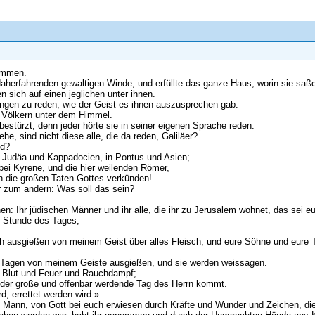
sammen.
aherfahrenden gewaltigen Winde, und erfüllte das ganze Haus, worin sie saß
n sich auf einen jeglichen unter ihnen.
Zungen zu reden, wie der Geist es ihnen auszusprechen gab.
n Völkern unter dem Himmel.
ürzt; denn jeder hörte sie in seiner eigenen Sprache reden.
e, sind nicht diese alle, die da reden, Galiläer?
nd?
 Judäa und Kappadocien, in Pontus und Asien;
ei Kyrene, und die hier weilenden Römer,
en die großen Taten Gottes verkünden!
er zum andern: Was soll das sein?
en: Ihr jüdischen Männer und ihr alle, die ihr zu Jerusalem wohnet, das sei 
te Stunde des Tages;
ich ausgießen von meinem Geist über alles Fleisch; und eure Söhne und eure
 Tagen von meinem Geiste ausgießen, und sie werden weissagen.
, Blut und Feuer und Rauchdampf;
e der große und offenbar werdende Tag des Herrn kommt.
, errettet werden wird.»
 Mann, von Gott bei euch erwiesen durch Kräfte und Wunder und Zeichen, die Go