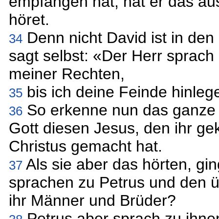
empfangen hat, hat er das aus
höret.
Denn nicht David ist in den
34
sagt selbst: «Der Herr sprach
meiner Rechten,
bis ich deine Feinde hinleg
35
So erkenne nun das ganze H
36
Gott diesen Jesus, den ihr ge
Christus gemacht hat.
Als sie aber das hörten, gi
37
sprachen zu Petrus und den üb
ihr Männer und Brüder?
Petrus aber sprach zu ihnen