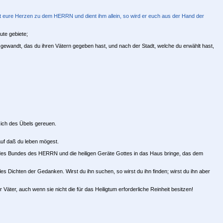
t eure Herzen zu dem HERRN und dient ihm allein, so wird er euch aus der Hand der
te gebiete;
 gewandt, das du ihren Vätern gegeben hast, und nach der Stadt, welche du erwählt hast,
sich des Übels gereuen.
uf daß du leben mögest.
des Bundes des HERRN und die heiligen Geräte Gottes in das Haus bringe, das dem
 Dichten der Gedanken. Wirst du ihn suchen, so wirst du ihn finden; wirst du ihn aber
Väter, auch wenn sie nicht die für das Heiligtum erforderliche Reinheit besitzen!