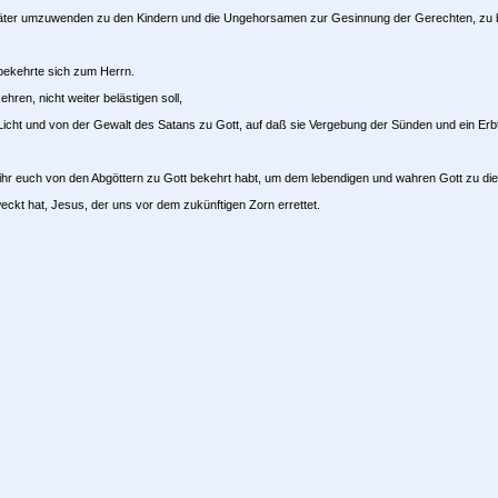
r Väter umzuwenden zu den Kindern und die Ungehorsamen zur Gesinnung der Gerechten, zu b
bekehrte sich zum Herrn.
ren, nicht weiter belästigen soll,
Licht und von der Gewalt des Satans zu Gott, auf daß sie Vergebung der Sünden und ein Erb
 ihr euch von den Abgöttern zu Gott bekehrt habt, um dem lebendigen und wahren Gott zu di
kt hat, Jesus, der uns vor dem zukünftigen Zorn errettet.