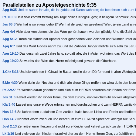
Parallelstellen zu Apostelgeschichte 9:35
Apg 9:35
Und es sahen ihn alle, die in Lydda und Saron wohnten; die bekehrten sich zum 
Ps 110:3
Dein Volk kommt freiwillig am Tage deines Kriegszuges; in heiligem Schmuck, au
Jes 66:8
Wer hat je so etwas gehört? Wer hat dergleichen gesehen? Ward je ein Land an ei
Apg 4:4
Viele aber von denen, die das Wort gehört hatten, wurden gläubig. Und die Zahl d
Apg 5:12
Durch die Hände der Apostel aber geschahen viele Zeichen und Wunder unter dem
Apg 6:7
Und das Wort Gottes nahm zu, und die Zahl der Jünger mehrte sich sehr zu Jer
Apg 19:10
Das geschah zwei Jahre lang, so daß alle, die in Asien wohnten, das Wort des
Apg 19:20
So wuchs das Wort des Herrn mächtig und gewann die Oberhand.
1.Chr 5:16
Und sie wohnten in Gilead, in Basan und in deren Dörfern und in allen Weideplä
5.Mo 4:30
Wenn du in der Not bist und dich alle diese Dinge treffen, so wirst du in den
Ps 22:27
Es werden daran gedenken und sich zum HERRN bekehren alle Enden der Erde, u
Jes 31:6
Kehret wieder, ihr Kinder Israel, zu dem zurück, von welchem ihr so weit abgewic
Kla 3:40
Lasset uns unsere Wege erforschen und durchsuchen und zum HERRN zurückk
Hos 12:6
So kehre denn zu deinem Gott zurück, halte fest an Liebe und Recht und hoffe st
Hos 14:2
Nehmet Worte mit euch und kehret um zum HERRN! Sprechet: «Vergib alle Schuld 
Joel 2:13
Zerreißet eure Herzen und nicht eure Kleider und kehret zurück zu dem HERRN, 
Lk 1:16
Und viele von den Kindern Israel wird er zu dem Herrn, ihrem Gott, zurückführen.