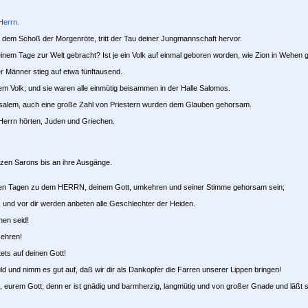
Herrn.
s dem Schoß der Morgenröte, tritt der Tau deiner Jungmannschaft hervor.
nem Tage zur Welt gebracht? Ist je ein Volk auf einmal geboren worden, wie Zion in Wehen 
er Männer stieg auf etwa fünftausend.
 Volk; und sie waren alle einmütig beisammen in der Halle Salomos.
usalem, auch eine große Zahl von Priestern wurden dem Glauben gehorsam.
 Herrn hörten, Juden und Griechen.
tzen Sarons bis an ihre Ausgänge.
 letzten Tagen zu dem HERRN, deinem Gott, umkehren und seiner Stimme gehorsam sein;
nd vor dir werden anbeten alle Geschlechter der Heiden.
hen seid!
ehren!
ets auf deinen Gott!
und nimm es gut auf, daß wir dir als Dankopfer die Farren unserer Lippen bringen!
eurem Gott; denn er ist gnädig und barmherzig, langmütig und von großer Gnade und läßt 