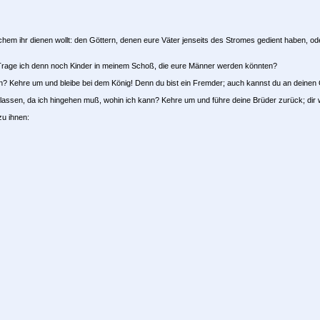
em ihr dienen wollt: den Göttern, denen eure Väter jenseits des Stromes gedient haben, oder
 Trage ich denn noch Kinder in meinem Schoß, die eure Männer werden könnten?
hen? Kehre um und bleibe bei dem König! Denn du bist ein Fremder; auch kannst du an deinen
lassen, da ich hingehen muß, wohin ich kann? Kehre um und führe deine Brüder zurück; dir 
u ihnen: