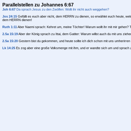
Parallelstellen zu Johannes 6:67
Joh 6:67
Da sprach Jesus zu den Zwölfen: Wollt ihr nicht auch weggehen?
Jos 24:15
Gefällt es euch aber nicht, dem HERRN zu dienen, so erwählet euch heute, welch
dem HERRN dienen!
Ruth 1:11
Aber Naemi sprach: Kehret um, meine Töchter! Warum wollt ihr mit mir gehen?
2.Sa 15:19
Aber der König sprach zu Ittai, dem Gatiter: Warum willst auch du mit uns zie
2.Sa 15:20
Gestern bist du gekommen, und heute sollte ich dich schon mit uns umherirren 
Lk 14:25
Es zog aber eine große Volksmenge mit ihm, und er wandte sich um und sprach z