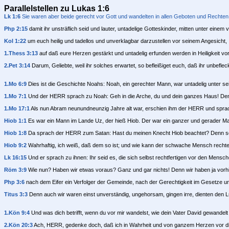
Parallelstellen zu Lukas 1:6
Lk 1:6
Sie waren aber beide gerecht vor Gott und wandelten in allen Geboten und Rechten 
Php 2:15
damit ihr unsträflich seid und lauter, untadelige Gotteskinder, mitten unter einem
Kol 1:22
um euch heilig und tadellos und unverklagbar darzustellen vor seinem Angesicht,
1.Thess 3:13
auf daß eure Herzen gestärkt und untadelig erfunden werden in Heiligkeit vor
2.Pet 3:14
Darum, Geliebte, weil ihr solches erwartet, so befleißiget euch, daß ihr unbeflec
1.Mo 6:9
Dies ist die Geschichte Noahs: Noah, ein gerechter Mann, war untadelig unter se
1.Mo 7:1
Und der HERR sprach zu Noah: Geh in die Arche, du und dein ganzes Haus! Den
1.Mo 17:1
Als nun Abram neunundneunzig Jahre alt war, erschien ihm der HERR und sprach z
Hiob 1:1
Es war ein Mann im Lande Uz, der hieß Hiob. Der war ein ganzer und gerader Ma
Hiob 1:8
Da sprach der HERR zum Satan: Hast du meinen Knecht Hiob beachtet? Denn seine
Hiob 9:2
Wahrhaftig, ich weiß, daß dem so ist; und wie kann der schwache Mensch rechte
Lk 16:15
Und er sprach zu ihnen: Ihr seid es, die sich selbst rechtfertigen vor den Mens
Röm 3:9
Wie nun? Haben wir etwas voraus? Ganz und gar nichts! Denn wir haben ja vorhin
Php 3:6
nach dem Eifer ein Verfolger der Gemeinde, nach der Gerechtigkeit im Gesetze u
Titus 3:3
Denn auch wir waren einst unverständig, ungehorsam, gingen irre, dienten den L
1.Kön 9:4
Und was dich betrifft, wenn du vor mir wandelst, wie dein Vater David gewandelt
2.Kön 20:3
Ach, HERR, gedenke doch, daß ich in Wahrheit und von ganzem Herzen vor dir 