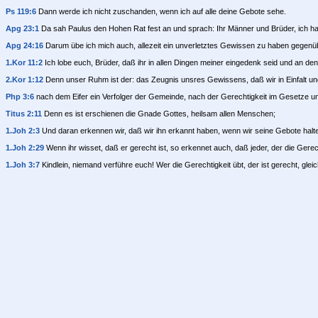
Ps 119:6
Dann werde ich nicht zuschanden, wenn ich auf alle deine Gebote sehe.
Apg 23:1
Da sah Paulus den Hohen Rat fest an und sprach: Ihr Männer und Brüder, ich ha
Apg 24:16
Darum übe ich mich auch, allezeit ein unverletztes Gewissen zu haben gegen
1.Kor 11:2
Ich lobe euch, Brüder, daß ihr in allen Dingen meiner eingedenk seid und an den
2.Kor 1:12
Denn unser Ruhm ist der: das Zeugnis unsres Gewissens, daß wir in Einfalt und göt
Php 3:6
nach dem Eifer ein Verfolger der Gemeinde, nach der Gerechtigkeit im Gesetze u
Titus 2:11
Denn es ist erschienen die Gnade Gottes, heilsam allen Menschen;
1.Joh 2:3
Und daran erkennen wir, daß wir ihn erkannt haben, wenn wir seine Gebote halt
1.Joh 2:29
Wenn ihr wisset, daß er gerecht ist, so erkennet auch, daß jeder, der die Gerech
1.Joh 3:7
Kindlein, niemand verführe euch! Wer die Gerechtigkeit übt, der ist gerecht, gleic