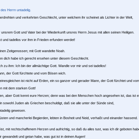
des Herrn untadelig.
 verdrehten und verkehrten Geschlecht, unter welchem ihr scheinet als Lichter in der Welt,
 unsrem Gott und Vater bei der Wiederkunft unsres Herrn Jesus mit allen seinen Heiligen.
kt und tadellos vor ihm in Frieden erfunden werdet!
inen Zeitgenossen; mit Gott wandelte Noah.
n dich habe ich gerecht ersehen unter diesem Geschlecht.
u ihm: Ich bin der allmächtige Gott. Wandle vor mir und sei tadellos!
nn, der Gott fürchtete und vom Bösen wich.
sgleichen ist nicht auf Erden, ein so ganzer und gerader Mann, der Gott fürchtet und vo
n mit dem starken Gott!
chen, aber Gott kennt eure Herzen; denn was bei den Menschen hoch angesehen ist, das ist ei
 sowohl Juden als Griechen beschuldigt, daß sie alle unter der Sünde sind,
ntadelig gewesen.
üsten und mancherlei Begierden, lebten in Bosheit und Neid, verhaßt und einander hassend.
 ist, mit rechtschaffenem Herzen und aufrichtig, so daß du alles tust, was ich dir geboten
gewandelt und getan habe, was gut ist in deinen Augen!