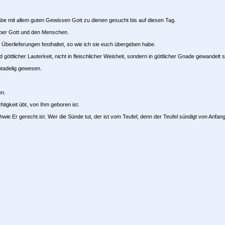
be mit allem guten Gewissen Gott zu dienen gesucht bis auf diesen Tag.
über Gott und den Menschen.
 Überlieferungen festhaltet, so wie ich sie euch übergeben habe.
tlicher Lauterkeit, nicht in fleischlicher Weisheit, sondern in göttlicher Gnade gewandelt si
ntadelig gewesen.
en.
tigkeit übt, von Ihm geboren ist.
hwie Er gerecht ist. Wer die Sünde tut, der ist vom Teufel; denn der Teufel sündigt von Anfang