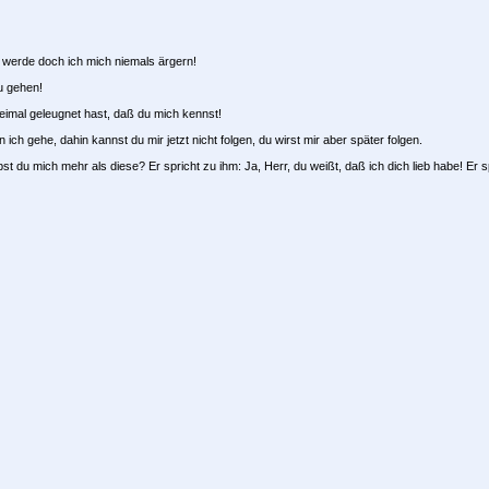
 werde doch ich mich niemals ärgern!
zu gehen!
reimal geleugnet hast, daß du mich kennst!
ch gehe, dahin kannst du mir jetzt nicht folgen, du wirst mir aber später folgen.
bst du mich mehr als diese? Er spricht zu ihm: Ja, Herr, du weißt, daß ich dich lieb habe! Er