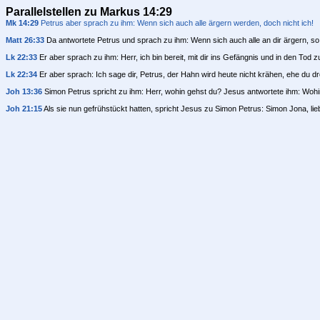
Parallelstellen zu Markus 14:29
Mk 14:29
Petrus aber sprach zu ihm: Wenn sich auch alle ärgern werden, doch nicht ich!
Matt 26:33
Da antwortete Petrus und sprach zu ihm: Wenn sich auch alle an dir ärgern, so
Lk 22:33
Er aber sprach zu ihm: Herr, ich bin bereit, mit dir ins Gefängnis und in den Tod 
Lk 22:34
Er aber sprach: Ich sage dir, Petrus, der Hahn wird heute nicht krähen, ehe du d
Joh 13:36
Simon Petrus spricht zu ihm: Herr, wohin gehst du? Jesus antwortete ihm: Wohin i
Joh 21:15
Als sie nun gefrühstückt hatten, spricht Jesus zu Simon Petrus: Simon Jona, lie