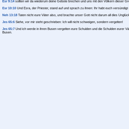
Esr 9:14
sollten wir da wiederum deine Gebote brechen und uns mit den Völkern dieser Gr
Esr 10:10
Und Esra, der Priester, stand auf und sprach zu ihnen: Ihr habt euch versündigt
Neh 13:18
Taten nicht eure Väter also, und brachte unser Gott nicht darum all dies Unglü
Jes 65:6
Siehe, vor mir steht geschrieben: Ich will nicht schweigen, sondern vergelten!
Jes 65:7
Und ich werde in ihren Busen vergelten eure Schulden und die Schulden eurer Vät
Busen.