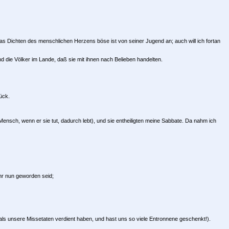
 Dichten des menschlichen Herzens böse ist von seiner Jugend an; auch will ich fortan
d die Völker im Lande, daß sie mit ihnen nach Belieben handelten.
ück.
nsch, wenn er sie tut, dadurch lebt), und sie entheiligten meine Sabbate. Da nahm ich
hr nun geworden seid;
ls unsere Missetaten verdient haben, und hast uns so viele Entronnene geschenkt!).