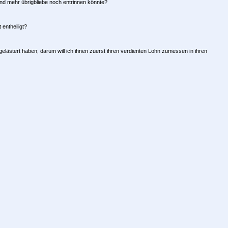
nd mehr übrigbliebe noch entrinnen könnte?
entheiligt?
lästert haben; darum will ich ihnen zuerst ihren verdienten Lohn zumessen in ihren