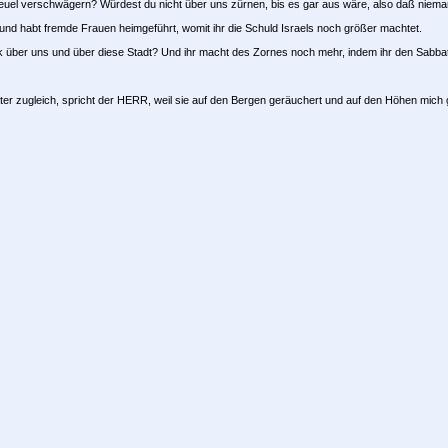
euel verschwägern? Würdest du nicht über uns zürnen, bis es gar aus wäre, also daß niema
 und habt fremde Frauen heimgeführt, womit ihr die Schuld Israels noch größer machtet.
ck über uns und über diese Stadt? Und ihr macht des Zornes noch mehr, indem ihr den Sabbat 
er zugleich, spricht der HERR, weil sie auf den Bergen geräuchert und auf den Höhen mich ge