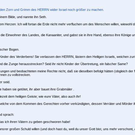
n, den Zorn und Grimm des HERRN wider Israel noch größer zu machen.
inem Bilde, und nannte ihn Seth.
erzen: Ich will fortan die Erde nicht mehr verfluchen um des Menschen willen, wiewohl das
ie Einwohner des Landes, die Kanaaniter, und gabst sie in ihre Hand, ebenso ihre Könige un
rischer Bogen.
nder des Verderbens! Sie verlassen den HERRN, lästern den Heiligen Israels, weichen zur
nd die Zunge herausstrecken? Seid ihr nicht Kinder der Übertretung, ein falscher Same?
gen und beobachteten meine Rechte nicht, daß sie dieselben befolgt hätten (obgleich der Me
hnen zu vollstrecken.
r seid.
e haben sie getötet, ihr aber bauet ihre Grabmäler .
zeit dem heiligen Geiste; wie eure Väter, also auch ihr!
, welche von dem Kommen des Gerechten vorher verkündigten, dessen Verräter und Mörder i
nd sprach:
as ich ihren Vätern zu geben geschworen habe!
er großen Schuld willen (und doch hast du, weil du unser Gott bist, uns mehr verschont, a