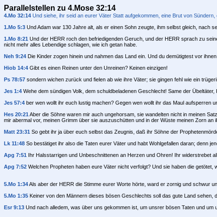
Parallelstellen zu 4.Mose 32:14
4.Mo 32:14
Und siehe, ihr seid an eurer Väter Statt aufgekommen, eine Brut von Sünder
1.Mo 5:3
Und Adam war 130 Jahre alt, als er einen Sohn zeugte, ihm selbst gleich, nach se
1.Mo 8:21
Und der HERR roch den befriedigenden Geruch, und der HERR sprach zu seinem H
nicht mehr alles Lebendige schlagen, wie ich getan habe.
Neh 9:24
Die Kinder zogen hinein und nahmen das Land ein. Und du demütigtest vor ihnen d
Hiob 14:4
Gibt es einen Reinen unter den Unreinen? Keinen einzigen!
Ps 78:57
sondern wichen zurück und fielen ab wie ihre Väter; sie gingen fehl wie ein trüge
Jes 1:4
Wehe dem sündigen Volk, dem schuldbeladenen Geschlecht! Same der Übeltäter, Ki
Jes 57:4
ber wen wollt ihr euch lustig machen? Gegen wen wollt ihr das Maul aufsperren u
Hes 20:21
Aber die Söhne waren mir auch ungehorsam, sie wandelten nicht in meinen Satzun
mir abermal vor, meinen Grimm über sie auszuschütten und in der Wüste meinen Zorn an i
Matt 23:31
So gebt ihr ja über euch selbst das Zeugnis, daß ihr Söhne der Prophetenmörde
Lk 11:48
So bestätiget ihr also die Taten eurer Väter und habt Wohlgefallen daran; denn jen
Apg 7:51
Ihr Halsstarrigen und Unbeschnittenen an Herzen und Ohren! Ihr widerstrebet alle
Apg 7:52
Welchen Propheten haben eure Väter nicht verfolgt? Und sie haben die getötet
5.Mo 1:34
Als aber der HERR die Stimme eurer Worte hörte, ward er zornig und schwur u
5.Mo 1:35
Keiner von den Männern dieses bösen Geschlechts soll das gute Land sehen, d
Esr 9:13
Und nach alledem, was über uns gekommen ist, um unsrer bösen Taten und um unsr