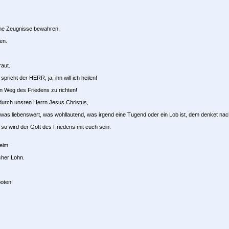
ine Zeugnisse bewahren.
en.
raut.
richt der HERR; ja, ihn will ich heilen!
en Weg des Friedens zu richten!
 durch unsren Herrn Jesus Christus,
was liebenswert, was wohllautend, was irgend eine Tugend oder ein Lob ist, dem denket nac
so wird der Gott des Friedens mit euch sein.
eim.
cher Lohn.
oten!