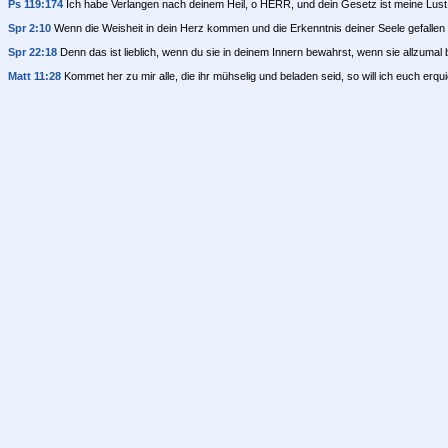
Ps 119:174
Ich habe Verlangen nach deinem Heil, o HERR, und dein Gesetz ist meine Lust
Spr 2:10
Wenn die Weisheit in dein Herz kommen und die Erkenntnis deiner Seele gefallen 
Spr 22:18
Denn das ist lieblich, wenn du sie in deinem Innern bewahrst, wenn sie allzumal 
Matt 11:28
Kommet her zu mir alle, die ihr mühselig und beladen seid, so will ich euch erqu