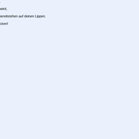
.
wird,
bereitstehen auf deinen Lippen.
icken!