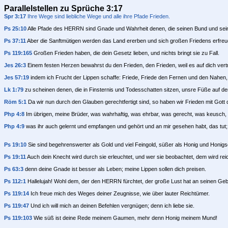
Parallelstellen zu Sprüche 3:17
Spr 3:17
Ihre Wege sind liebliche Wege und alle ihre Pfade Frieden.
Ps 25:10
Alle Pfade des HERRN sind Gnade und Wahrheit denen, die seinen Bund und se
Ps 37:11
Aber die Sanftmütigen werden das Land ererben und sich großen Friedens erfreu
Ps 119:165
Großen Frieden haben, die dein Gesetz lieben, und nichts bringt sie zu Fall.
Jes 26:3
Einem festen Herzen bewahrst du den Frieden, den Frieden, weil es auf dich vert
Jes 57:19
indem ich Frucht der Lippen schaffe: Friede, Friede den Fernen und den Nahen, sp
Lk 1:79
zu scheinen denen, die in Finsternis und Todesschatten sitzen, unsre Füße auf d
Röm 5:1
Da wir nun durch den Glauben gerechtfertigt sind, so haben wir Frieden mit Gott
Php 4:8
Im übrigen, meine Brüder, was wahrhaftig, was ehrbar, was gerecht, was keusch, 
Php 4:9
was ihr auch gelernt und empfangen und gehört und an mir gesehen habt, das tut; 
Ps 19:10
Sie sind begehrenswerter als Gold und viel Feingold, süßer als Honig und Honigs
Ps 19:11
Auch dein Knecht wird durch sie erleuchtet, und wer sie beobachtet, dem wird rei
Ps 63:3
denn deine Gnade ist besser als Leben; meine Lippen sollen dich preisen.
Ps 112:1
Hallelujah! Wohl dem, der den HERRN fürchtet, der große Lust hat an seinen Geb
Ps 119:14
Ich freue mich des Weges deiner Zeugnisse, wie über lauter Reichtümer.
Ps 119:47
Und ich will mich an deinen Befehlen vergnügen; denn ich liebe sie.
Ps 119:103
Wie süß ist deine Rede meinem Gaumen, mehr denn Honig meinem Mund!