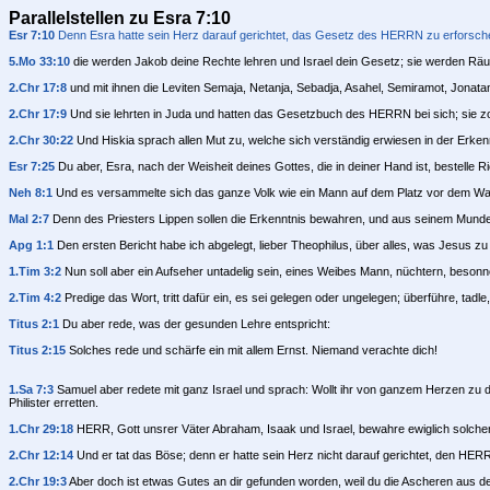
Parallelstellen zu Esra 7:10
Esr 7:10
Denn Esra hatte sein Herz darauf gerichtet, das Gesetz des HERRN zu erforschen
5.Mo 33:10
die werden Jakob deine Rechte lehren und Israel dein Gesetz; sie werden Räu
2.Chr 17:8
und mit ihnen die Leviten Semaja, Netanja, Sebadja, Asahel, Semiramot, Jonatan,
2.Chr 17:9
Und sie lehrten in Juda und hatten das Gesetzbuch des HERRN bei sich; sie zo
2.Chr 30:22
Und Hiskia sprach allen Mut zu, welche sich verständig erwiesen in der Erk
Esr 7:25
Du aber, Esra, nach der Weisheit deines Gottes, die in deiner Hand ist, bestelle Ric
Neh 8:1
Und es versammelte sich das ganze Volk wie ein Mann auf dem Platz vor dem Was
Mal 2:7
Denn des Priesters Lippen sollen die Erkenntnis bewahren, und aus seinem Munde
Apg 1:1
Den ersten Bericht habe ich abgelegt, lieber Theophilus, über alles, was Jesus zu
1.Tim 3:2
Nun soll aber ein Aufseher untadelig sein, eines Weibes Mann, nüchtern, besonnen,
2.Tim 4:2
Predige das Wort, tritt dafür ein, es sei gelegen oder ungelegen; überführe, tadl
Titus 2:1
Du aber rede, was der gesunden Lehre entspricht:
Titus 2:15
Solches rede und schärfe ein mit allem Ernst. Niemand verachte dich!
1.Sa 7:3
Samuel aber redete mit ganz Israel und sprach: Wollt ihr von ganzem Herzen zu 
Philister erretten.
1.Chr 29:18
HERR, Gott unsrer Väter Abraham, Isaak und Israel, bewahre ewiglich solchen
2.Chr 12:14
Und er tat das Böse; denn er hatte sein Herz nicht darauf gerichtet, den HE
2.Chr 19:3
Aber doch ist etwas Gutes an dir gefunden worden, weil du die Ascheren aus de