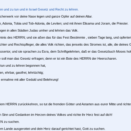
 und zu tun und in Israel Gesetz und Recht zu lehren.
cherwerk vor deine Nase legen und ganze Opfer auf deinen Altar.
 Adonia, Tobia und Tob-Adonia, die Leviten; und mit ihnen Elisama und Joram, die Priester.
gen in allen Städten Judas umher und lehrten das Volk.
enntnis des HERRN; und sie aßen das für das Fest Bestimmte , sieben Tage lang, und opfer
hter und Rechtspfleger, die alles Volk richten, das jenseits des Stromes ist, alle, die deines 
sertor, und sie sprachen zu Esra, dem Schriftgelehrten, daß er das Gesetzbuch Moses hole
 soll man das Gesetz erfragen; denn er ist ein Bote des HERRN der Heerscharen.
 tun und zu lehren begonnen hat,
 ehrbar, gastfrei, lehrtüchtig;
e, ermahne mit aller Geduld und Belehrung!
dem HERRN zurückkehren, so tut die fremden Götter und Astarten aus eurer Mitte und richte
 Sinn und Gedanken im Herzen deines Volkes und richte ihr Herz fest auf dich!
RRN zu suchen.
m Lande ausgerottet und dein Herz darauf gerichtet hast, Gott zu suchen.