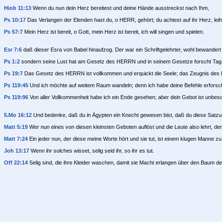
Hiob 11:13
Wenn du nun dein Herz bereitest und deine Hände ausstreckst nach Ihm,
Ps 10:17
Das Verlangen der Elenden hast du, o HERR, gehört; du achtest auf ihr Herz, leih
Ps 57:7
Mein Herz ist bereit, o Gott, mein Herz ist bereit, ich will singen und spielen.
Esr 7:6
daß dieser Esra von Babel hinaufzog. Der war ein Schriftgelehrter, wohl bewander
Ps 1:2
sondern seine Lust hat am Gesetz des HERRN und in seinem Gesetze forscht Tag
Ps 19:7
Das Gesetz des HERRN ist vollkommen und erquickt die Seele; das Zeugnis des HE
Ps 119:45
Und ich möchte auf weitem Raum wandeln; denn ich habe deine Befehle erforsch
Ps 119:96
Von aller Vollkommenheit habe ich ein Ende gesehen; aber dein Gebot ist unbes
5.Mo 16:12
Und bedenke, daß du in Ägypten ein Knecht gewesen bist, daß du diese Satzu
Matt 5:19
Wer nun eines von diesen kleinsten Geboten auflöst und die Leute also lehrt, der
Matt 7:24
Ein jeder nun, der diese meine Worte hört und sie tut, ist einem klugen Manne zu
Joh 13:17
Wenn ihr solches wisset, selig seid ihr, so ihr es tut.
Off 22:14
Selig sind, die ihre Kleider waschen, damit sie Macht erlangen über den Baum de