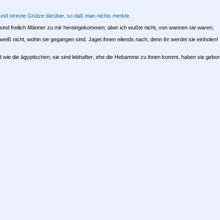
und streute Grütze darüber, so daß man nichts merkte.
nd freilich Männer zu mir hereingekommen; aber ich wußte nicht, von wannen sie waren;
 weiß nicht, wohin sie gegangen sind. Jaget ihnen eilends nach, denn ihr werdet sie einholen!
wie die ägyptischen; sie sind lebhafter; ehe die Hebamme zu ihnen kommt, haben sie gebor