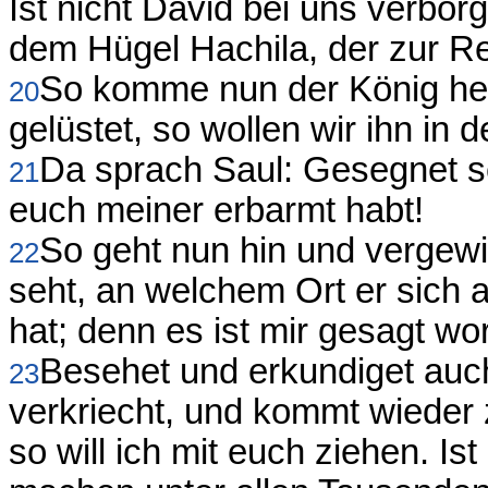
Ist nicht David bei uns verbo
dem Hügel Hachila, der zur Re
So komme nun der König he
20
gelüstet, so wollen wir ihn in
Da sprach Saul: Gesegnet s
21
euch meiner erbarmt habt!
So geht nun hin und vergew
22
seht, an welchem Ort er sich 
hat; denn es ist mir gesagt wor
Besehet und erkundiget auch
23
verkriecht, und kommt wieder z
so will ich mit euch ziehen. Ist