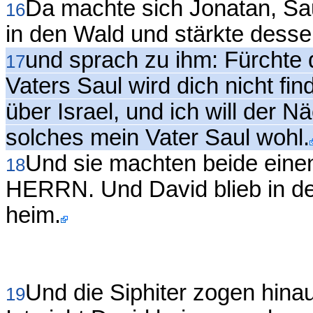
Da machte sich Jonatan, Sau
16
in den Wald und stärkte desse
und sprach zu ihm: Fürchte 
17
Vaters Saul wird dich nicht fi
über Israel, und ich will der N
solches mein Vater Saul wohl.
Und sie machten beide eine
18
HERRN. Und David blieb in de
heim.
Und die Siphiter zogen hina
19