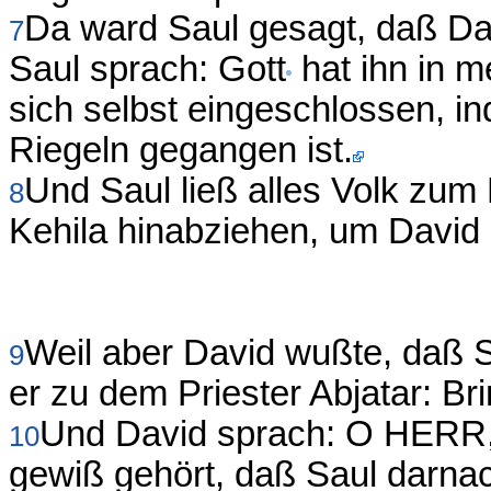
Da ward Saul gesagt, daß Da
7
Saul sprach: Gott
hat ihn in 
sich selbst eingeschlossen, in
Riegeln gegangen ist.
Und Saul ließ alles Volk zu
8
Kehila hinabziehen, um David
Weil aber David wußte, daß S
9
er zu dem Priester Abjatar: Br
Und David sprach: O HERR,
10
gewiß gehört, daß Saul darna