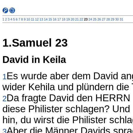
1
2
3
4
5
6
7
8
9
10
11
12
13
14
15
16
17
18
19
20
21
22
23
24
25
26
27
28
29
30
31
1.Samuel 23
David in Keila
Es wurde aber dem David angez
1
wider Kehila und plündern die
Da fragte David den HERRN u
2
diese Philister schlagen? Un
hin, du wirst die Philister schl
Aber die Männer Davids sprac
3