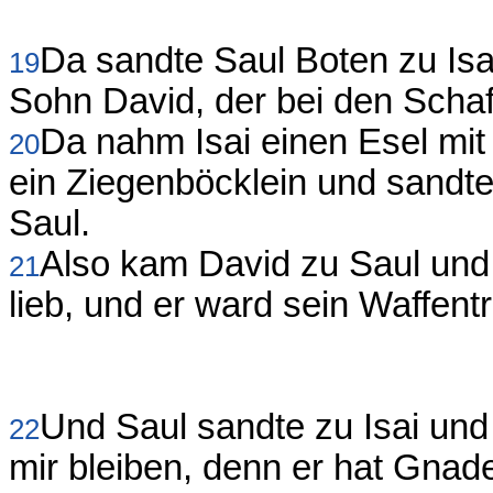
Da sandte Saul Boten zu Isa
19
Sohn David, der bei den Schafe
Da nahm Isai einen Esel mit
20
ein Ziegenböcklein und sandt
Saul.
Also kam David zu Saul und 
21
lieb, und er ward sein Waffent
Und Saul sandte zu Isai und
22
mir bleiben, denn er hat Gna