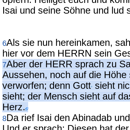
Isai und seine Söhne und lud 
Als sie nun hereinkamen, sah
6
hier vor dem HERRN sein Ges
Aber der HERR sprach zu Sam
7
Aussehen, noch auf die Höhe 
verworfen; denn Gott
sieht ni
sieht; der Mensch sieht auf d
Herz.
Da rief Isai den Abinadab un
8
Und er sprach: Diesen hat de