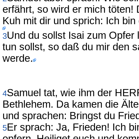
erfährt, so wird er mich töte
Kuh mit dir und sprich: Ich 
Und du sollst Isai zum Opfer l
3
tun sollst, so daß du mir den 
werde.
Samuel tat, wie ihm der HER
4
Bethlehem. Da kamen die Ältes
und sprachen: Bringst du Frie
Er sprach: Ja, Frieden! Ic
5
opfern. Heiliget euch und komm