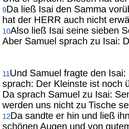
Da ließ Isai den Samma vorü
9
hat der HERR auch nicht erwäh
Also ließ Isai seine sieben
10
Aber Samuel sprach zu Isai: 
Und Samuel fragte den Isai:
11
sprach: Der Kleinste ist noch ü
Da sprach Samuel zu Isai: Sen
werden uns nicht zu Tische se
Da sandte er hin und ließ ih
12
schönen Augen und von gute