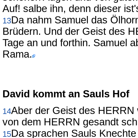
Auf! salbe ihn, denn dieser ist'
Da nahm Samuel das Ölhorn 
13
Brüdern. Und der Geist des H
Tage an und forthin. Samuel a
Rama.
David kommt an Sauls Hof
Aber der Geist des HERRN w
14
von dem HERRN gesandt schr
Da sprachen Sauls Knechte z
15