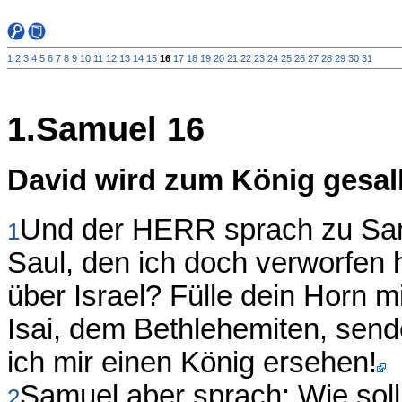
1
2
3
4
5
6
7
8
9
10
11
12
13
14
15
16
17
18
19
20
21
22
23
24
25
26
27
28
29
30
31
1.Samuel 16
David wird zum König gesal
Und der HERR sprach zu Samu
1
Saul, den ich doch verworfen 
über Israel? Fülle dein Horn mi
Isai, dem Bethlehemiten, sen
ich mir einen König ersehen!
Samuel aber sprach: Wie sol
2