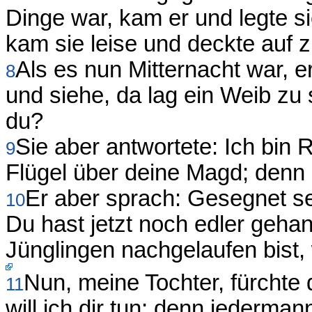
Dinge war, kam er und legte s
kam sie leise und deckte auf 
Als es nun Mitternacht war, 
8
und siehe, da lag ein Weib zu 
du?
Sie aber antwortete: Ich bin 
9
Flügel über deine Magd; denn 
Er aber sprach: Gesegnet s
10
Du hast jetzt noch edler gehan
Jünglingen nachgelaufen bist
Nun, meine Tochter, fürchte d
11
will ich dir tun; denn jederma