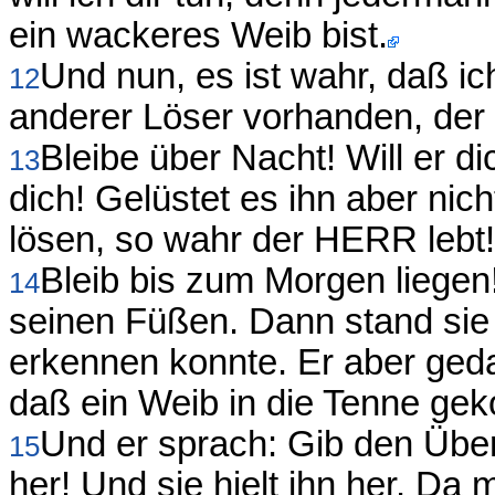
ein wackeres Weib bist.
Und nun, es ist wahr, daß ich
12
anderer Löser vorhanden, der n
Bleibe über Nacht! Will er d
13
dich! Gelüstet es ihn aber nicht
lösen, so wahr der HERR lebt!
Bleib bis zum Morgen liegen
14
seinen Füßen. Dann stand sie 
erkennen konnte. Er aber ged
daß ein Weib in die Tenne ge
Und er sprach: Gib den Über
15
her! Und sie hielt ihn her. D