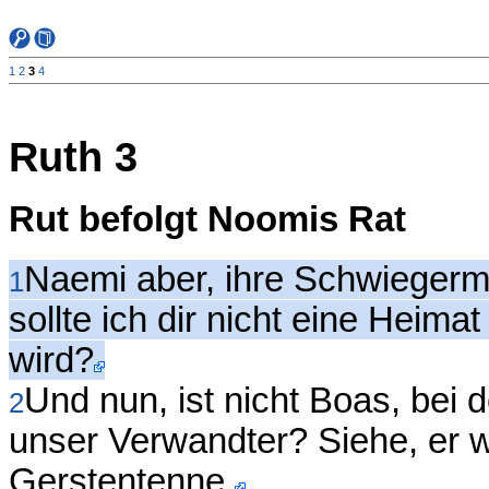
1
2
3
4
Ruth 3
Rut befolgt Noomis Rat
Naemi aber, ihre Schwiegermut
1
sollte ich dir nicht eine Heima
wird?
Und nun, ist nicht Boas, bei
2
unser Verwandter? Siehe, er w
Gerstentenne.