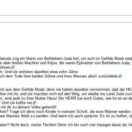
de. Damals zog ein Mann von Bethlehem-Juda fort, um sich im Gefilde Moab n
aber hießen Machlon und Kiljon, die waren Ephratiter von Bethlehem-Juda; u
Söhnen.
h. Und sie wohnten daselbst etwa zehn Jahre.
ch dem Tode ihrer beiden Söhne und ihres Mannes allein zurückblieb.
urück aus dem Gefilde Moab; denn sie hatten daselbst vernommen, daß der H
chter mit ihr, und sie machten sich auf den Weg, um wieder ins Land Juda zu
m, eine jede zu ihrer Mutter Haus! Der HERR tue euch Gutes, wie ihr es an d
 Und sie küßte sie.
 mit dir zu deinem Volke gehen!
gehen? Trage ich denn noch Kinder in meinem Schoß, die eure Männer werden
eines Mannes Weib zu werden. Und wenn ich auch spräche: Es ist zu hoffen,
iraten? Nicht doch, meine Töchter! Denn ich bin noch viel trauriger daran als 