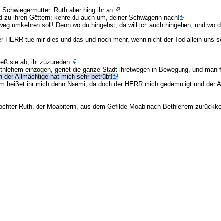
Schwiegermutter. Ruth aber hing ihr an.
d zu ihren Göttern; kehre du auch um, deiner Schwägerin nach!
 weg umkehren soll! Denn wo du hingehst, da will ich auch hingehen, und wo du 
der HERR tue mir dies und das und noch mehr, wenn nicht der Tod allein uns sc
ieß sie ab, ihr zuzureden.
thlehem einzogen, geriet die ganze Stadt ihretwegen in Bewegung, und man f
 der Allmächtige hat mich sehr betrübt!
um heißet ihr mich denn Naemi, da doch der HERR mich gedemütigt und der Al
ochter Ruth, der Moabiterin, aus dem Gefilde Moab nach Bethlehem zurückke