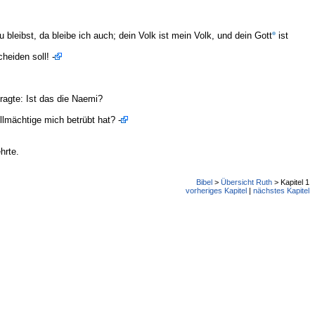
bleibst, da bleibe ich auch; dein Volk ist mein Volk, und dein Gott
ist
heiden soll! -
ragte: Ist das die Naemi?
lmächtige mich betrübt hat? -
hrte.
Bibel
>
Übersicht Ruth
> Kapitel 1
vorheriges Kapitel
|
nächstes Kapitel