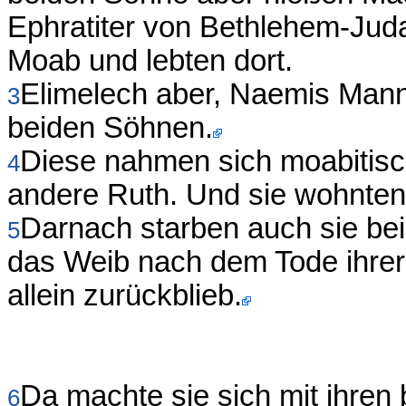
Ephratiter von Bethlehem-Juda
Moab und lebten dort.
Elimelech aber, Naemis Mann, 
3
beiden Söhnen.
Diese nahmen sich moabitisc
4
andere Ruth. Und sie wohnten
Darnach starben auch sie bei
5
das Weib nach dem Tode ihre
allein zurückblieb.
Da machte sie sich mit ihren
6