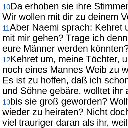
Da erhoben sie ihre Stimmen
10
Wir wollen mit dir zu deinem 
Aber Naemi sprach: Kehret u
11
mit mir gehen? Trage ich den
eure Männer werden könnten
Kehret um, meine Töchter, un
12
noch eines Mannes Weib zu w
Es ist zu hoffen, daß ich sc
und Söhne gebäre, wolltet ihr 
bis sie groß geworden? Wollt
13
wieder zu heiraten? Nicht doc
viel trauriger daran als ihr, 