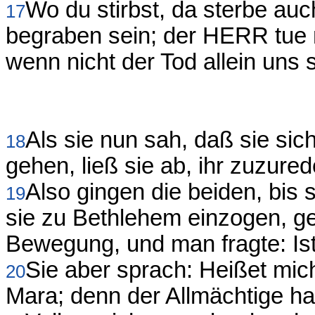
Wo du stirbst, da sterbe auch
17
begraben sein; der HERR tue 
wenn nicht der Tod allein uns s
Als sie nun sah, daß sie sic
18
gehen, ließ sie ab, ihr zuzured
Also gingen die beiden, bis
19
sie zu Bethlehem einzogen, ge
Bewegung, und man fragte: Is
Sie aber sprach: Heißet mic
20
Mara; denn der Allmächtige ha