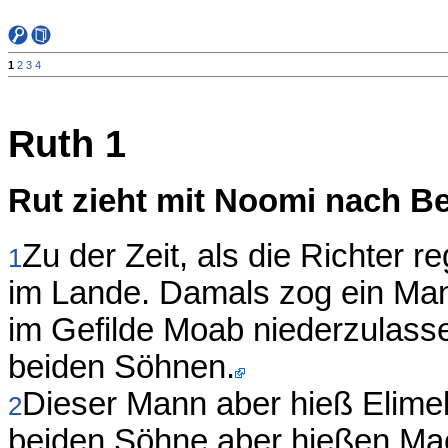
1
2
3
4
Ruth 1
Rut zieht mit Noomi nach B
Zu der Zeit, als die Richter 
1
im Lande. Damals zog ein Man
im Gefilde Moab niederzulass
beiden Söhnen.
Dieser Mann aber hieß Elime
2
beiden Söhne aber hießen Mac