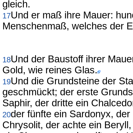
gleich.
Und er maß ihre Mauer: hund
17
Menschenmaß, welches der En
Und der Baustoff ihrer Mauer 
18
Gold, wie reines Glas.
Und die Grundsteine der Stad
19
geschmückt; der erste Grundste
Saphir, der dritte ein Chalced
der fünfte ein Sardonyx, der
20
Chrysolit, der achte ein Beryll