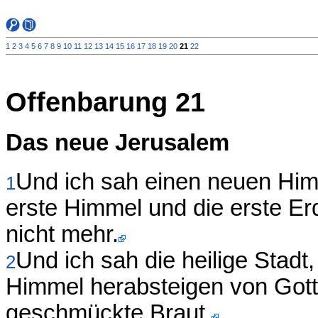
1
2
3
4
5
6
7
8
9
10
11
12
13
14
15
16
17
18
19
20
21
22
Offenbarung 21
Das neue Jerusalem
Und ich sah einen neuen Him
1
erste Himmel und die erste Er
nicht mehr.
Und ich sah die heilige Stad
2
Himmel herabsteigen von Gott
geschmückte Braut.