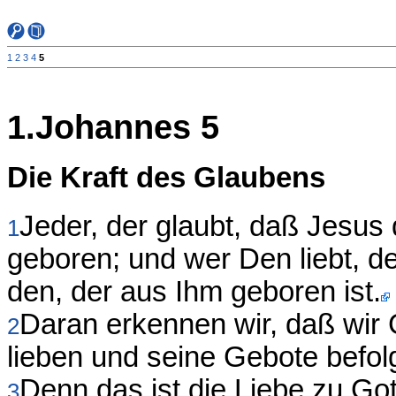
1
2
3
4
5
1.Johannes 5
Die Kraft des Glaubens
Jeder, der glaubt, daß Jesus d
1
geboren; und wer Den liebt, de
den, der aus Ihm geboren ist.
Daran erkennen wir, daß wir 
2
lieben und seine Gebote befol
Denn das ist die Liebe zu Got
3