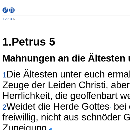
1
2
3
4
5
1.Petrus 5
Mahnungen an die Ältesten
Die Ältesten unter euch ermah
1
Zeuge der Leiden Christi, abe
Herrlichkeit, die geoffenbart w
Weidet die Herde Gottes
bei 
2
freiwillig, nicht aus schnöder
Zuneigung,