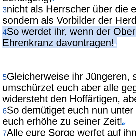
nicht als Herrscher über die
3
sondern als Vorbilder der Herd
So werdet ihr, wenn der Oberh
4
Ehrenkranz davontragen!
Gleicherweise ihr Jüngeren, s
5
umschürzet euch aber alle ge
widersteht den Hoffärtigen, a
So demütiget euch nun unter
6
euch erhöhe zu seiner Zeit!
Alle eure Sorge werfet auf ihn
7