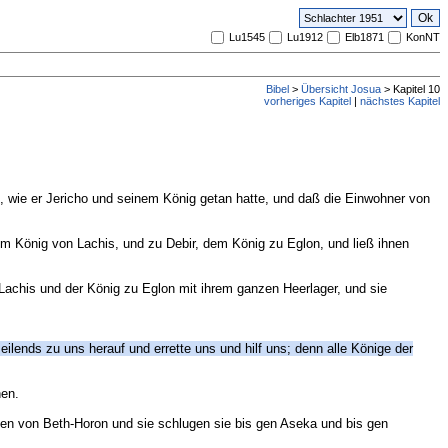
Lu1545
Lu1912
Elb1871
KonNT
Bibel
>
Übersicht Josua
> Kapitel 10
vorheriges Kapitel
|
nächstes Kapitel
n, wie er Jericho und seinem König getan hatte, und daß die Einwohner von
 König von Lachis, und zu Debir, dem König zu Eglon, und ließ ihnen
 Lachis und der König zu Eglon mit ihrem ganzen Heerlager, und sie
ends zu uns herauf und errette uns und hilf uns; denn alle Könige der
nen.
hen von Beth-Horon und sie schlugen sie bis gen Aseka und bis gen