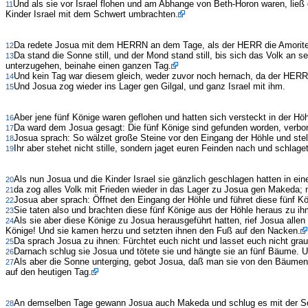
Und als sie vor Israel flohen und am Abhange von Beth-Horon waren, ließ 
11
Kinder Israel mit dem Schwert umbrachten.
Da redete Josua mit dem HERRN an dem Tage, als der HERR die Amoriter vo
12
Da stand die Sonne still, und der Mond stand still, bis sich das Volk an 
13
unterzugehen, beinahe einen ganzen Tag.
Und kein Tag war diesem gleich, weder zuvor noch hernach, da der HERR 
14
Und Josua zog wieder ins Lager gen Gilgal, und ganz Israel mit ihm.
15
Aber jene fünf Könige waren geflohen und hatten sich versteckt in der H
16
Da ward dem Josua gesagt: Die fünf Könige sind gefunden worden, verbo
17
Josua sprach: So wälzet große Steine vor den Eingang der Höhle und ste
18
Ihr aber stehet nicht stille, sondern jaget euren Feinden nach und schlag
19
Als nun Josua und die Kinder Israel sie gänzlich geschlagen hatten in ein
20
da zog alles Volk mit Frieden wieder in das Lager zu Josua gen Makeda;
21
Josua aber sprach: Öffnet den Eingang der Höhle und führet diese fünf Kö
22
Sie taten also und brachten diese fünf Könige aus der Höhle heraus zu 
23
Als sie aber diese Könige zu Josua herausgeführt hatten, rief Josua al
24
Könige! Und sie kamen herzu und setzten ihnen den Fuß auf den Nacken.
Da sprach Josua zu ihnen: Fürchtet euch nicht und lasset euch nicht grauen
25
Darnach schlug sie Josua und tötete sie und hängte sie an fünf Bäume.
26
Als aber die Sonne unterging, gebot Josua, daß man sie von den Bäumen ne
27
auf den heutigen Tag.
An demselben Tage gewann Josua auch Makeda und schlug es mit der Schä
28