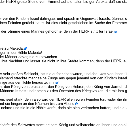
der HERR große Steine vom Himmel auf sie fallen bis gen Aseka, daß sie star
r den Kindern Israel dahingab, und sprach in Gegenwart Israels: Sonne, ste
seinen Feinden gerächt hatte. Ist dies nicht geschrieben im Buche der Frommen
der Stimme eines Mannes gehorchte; denn der HERR stritt für Israel.
öhle zu Makeda.
rgen in der Höhle Makeda!
llet Männer davor, sie zu bewachen.
et ihre Nachhut und lasset sie nicht in ihre Städte kommen; denn der HERR, e
er sehr großen Schlacht, bis sie aufgerieben waren, und das, was von ihnen ü
 niemand streckte mehr seine Zunge aus gegen jemand von den Kindern Israel
nige aus der Höhle heraus zu mir!
ihm: den König von Jerusalem, den König von Hebron, den König von Jarmut, 
len Männern Israels und sprach zu den Obersten des Kriegsvolkes, die mit ih
; seid stark; denn also wird der HERR allen euren Feinden tun, wider die ihr 
 Und sie hingen an den Bäumen bis zum Abend.
hme und sie in die Höhle werfe, darin sie sich verkrochen hatten; und sie l
rfe des Schwertes samt seinem König und vollstreckte an ihnen und an allen