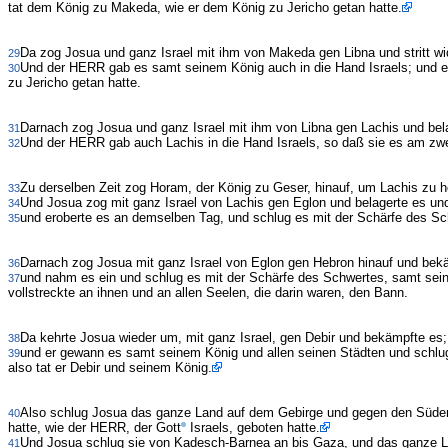
tat dem König zu Makeda, wie er dem König zu Jericho getan hatte.
Da zog Josua und ganz Israel mit ihm von Makeda gen Libna und stritt wi
29
Und der HERR gab es samt seinem König auch in die Hand Israels; und er 
30
zu Jericho getan hatte.
Darnach zog Josua und ganz Israel mit ihm von Libna gen Lachis und bel
31
Und der HERR gab auch Lachis in die Hand Israels, so daß sie es am zwei
32
Zu derselben Zeit zog Horam, der König zu Geser, hinauf, um Lachis zu hel
33
Und Josua zog mit ganz Israel von Lachis gen Eglon und belagerte es u
34
und eroberte es an demselben Tag, und schlug es mit der Schärfe des Sch
35
Darnach zog Josua mit ganz Israel von Eglon gen Hebron hinauf und bek
36
und nahm es ein und schlug es mit der Schärfe des Schwertes, samt seinem
37
vollstreckte an ihnen und an allen Seelen, die darin waren, den Bann.
Da kehrte Josua wieder um, mit ganz Israel, gen Debir und bekämpfte es;
38
und er gewann es samt seinem König und allen seinen Städten und schlug 
39
also tat er Debir und seinem König.
Also schlug Josua das ganze Land auf dem Gebirge und gegen den Süden u
40
hatte, wie der HERR, der Gott
Israels, geboten hatte.
Und Josua schlug sie von Kadesch-Barnea an bis Gaza, und das ganze 
41