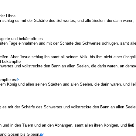
der Libna.
schlug es mit der Schärfe des Schwertes, und alle Seelen, die darin waren, 
agerte und bekämpfte es.
ten Tage einnahmen und mit der Schärfe des Schwertes schlugen, samt allen 
fen. Aber Josua schlug ihn samt all seinem Volk, bis ihm nicht einer übrigbli
nd bekämpfte
wertes und vollstreckte den Bann an allen Seelen, die darin waren, an demse
ämpfte es
 König und allen seinen Städten und allen Seelen, die darin waren, und ließ 
es mit der Schärfe des Schwertes und vollstreckte den Bann an allen Seelen,
nd in den Tälern und an den Abhängen, samt allen ihren Königen, und ließ n
Land Gosen bis Gibeon.