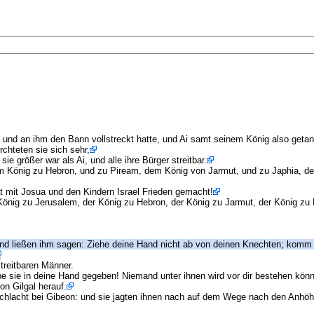
t und an ihm den Bann vollstreckt hatte, und Ai samt seinem König also geta
rchteten sie sich sehr,
ie größer war als Ai, und alle ihre Bürger streitbar.
König zu Hebron, und zu Piream, dem König von Jarmut, und zu Japhia, dem
t mit Josua und den Kindern Israel Frieden gemacht!
 König zu Jerusalem, der König zu Hebron, der König zu Jarmut, der König zu
d ließen ihm sagen: Ziehe deine Hand nicht ab von deinen Knechten; komm eil
streitbaren Männer.
e sie in deine Hand gegeben! Niemand unter ihnen wird vor dir bestehen kön
on Gilgal herauf.
 Schlacht bei Gibeon: und sie jagten ihnen nach auf dem Wege nach den Anhö