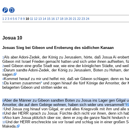
1
2
3
4
5
6
7
8
9
10
11
12
13
14
15
16
17
18
19
20
21
22
23
24
Josua 10
Josuas Sieg bei Gibeon und Eroberung des südlichen Kanaan
Als aber Adoni-Zedek, der König zu Jerusalem, hörte, daß Josua Ai erober
1
Gibeon mit Israel Frieden gemacht hatten und sich unter ihnen aufhielten, fü
weil Gibeon eine große Stadt war, wie eine der königlichen Städte, und weil s
2
Darum sandte Adoni-Zedek, der König zu Jerusalem, Boten zu Hoham, dem 
3
sagen:
Kommet herauf zu mir und helfet mir, daß wir Gibeon schlagen; denn es ha
4
Da kamen zusammen
und zogen hinauf die fünf Könige der Amoriter, der
5
belagerten Gibeon und stritten wider es.
Aber die Männer zu Gibeon sandten Boten zu Josua ins Lager gen Gilgal un
6
Amoriter, die auf dem Gebirge wohnen, haben sich wider uns versammelt
!
Und Josua zog hinauf von Gilgal, er und alles Kriegsvolk mit ihm und alle 
7
Und der HERR sprach zu Josua: Fürchte dich nicht vor ihnen, denn ich hab
8
Also kam Josua plötzlich über sie; denn er zog die ganze Nacht hindurch v
9
Und der HERR erschreckte sie vor Israel und schlug sie in einer großen
10
Makeda.