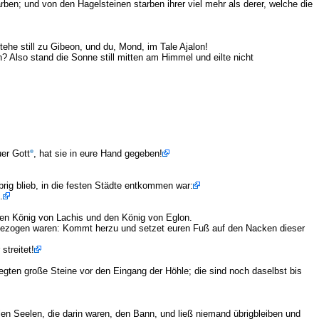
ben; und von den Hagelsteinen starben ihrer viel mehr als derer, welche die
he still zu Gibeon, und du, Mond, im Tale Ajalon!
? Also stand die Sonne still mitten am Himmel und eilte nicht
uer Gott
, hat sie in eure Hand gegeben!
brig blieb, in die festen Städte entkommen war:
.
den König von Lachis und den König von Eglon.
m gezogen waren: Kommt herzu und setzet euren Fuß auf den Nacken dieser
streitet!
egten große Steine vor den Eingang der Höhle; die sind noch daselbst bis
 Seelen, die darin waren, den Bann, und ließ niemand übrigbleiben und