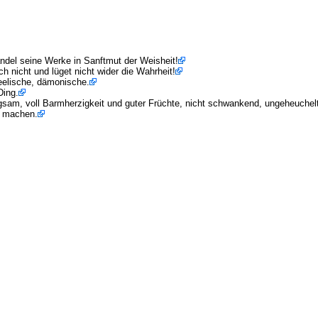
ndel seine Werke in Sanftmut der Weisheit!
h nicht und lüget nicht wider die Wahrheit!
seelische, dämonische.
Ding.
olgsam, voll Barmherzigkeit und guter Früchte, nicht schwankend, ungeheuchel
en machen.