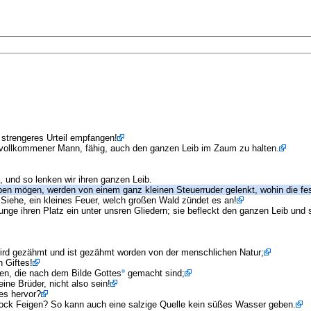
n strengeres Urteil empfangen!
ein vollkommener Mann, fähig, auch den ganzen Leib im Zaum zu halten.
 und so lenken wir ihren ganzen Leib.
eiben mögen, werden von einem ganz kleinen Steuerruder gelenkt, wohin die f
 Siehe, ein kleines Feuer, welch großen Wald zündet es an!
unge ihren Platz ein unter unsren Gliedern; sie befleckt den ganzen Leib und 
 wird gezähmt und ist gezähmt worden von der menschlichen Natur;
 Giftes!
chen, die nach dem Bilde Gottes
gemacht sind;
ne Brüder, nicht also sein!
es hervor?
tock Feigen? So kann auch eine salzige Quelle kein süßes Wasser geben.