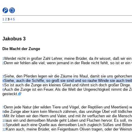
1
2
3
4
5
Jakobus 3
Die Macht der Zunge
Werdet nicht in großer Zahl Lehrer, meine Brüder, da ihr wisset, daß wir ei
1
Denn wir fehlen alle viel; wenn jemand in der Rede nicht fehlt, so ist er 
2
Siehe, den Pferden legen wir die Zäume ins Maul, damit sie uns gehorchen,
3
Siehe, auch die Schiffe, so groß sie sind und so rauhe Winde sie auch tr
4
So ist auch die Zunge ein kleines Glied und rühmt sich doch großer Dinge.
5
Auch die Zunge ist ein Feuer. Als die Welt der Ungerechtigkeit nimmt die Z
6
gesteckt.
Denn jede Natur (der wilden Tiere und Vögel, der Reptilien und Meertiere)
7
die Zunge aber kann kein Mensch zähmen, das unruhige Übel voll tödlichen
8
Mit ihr loben wir den Herrn und Vater, und mit ihr verfluchen wir die Mens
9
aus ein und demselben Munde geht Loben und Fluchen hervor. Es soll, mei
10
Sprudelt auch eine Quelle aus demselben Loch zugleich Süßes und Bitter
11
Kann auch, meine Brüder, ein Feigenbaum Oliven tragen, oder der Weins
12