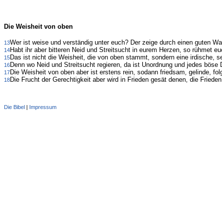
Die Weisheit von oben
Wer ist weise und verständig unter euch? Der zeige durch einen guten Wa
13
Habt ihr aber bitteren Neid und Streitsucht in eurem Herzen, so rühmet euc
14
Das ist nicht die Weisheit, die von oben stammt, sondern eine irdische, 
15
Denn wo Neid und Streitsucht regieren, da ist Unordnung und jedes böse 
16
Die Weisheit von oben aber ist erstens rein, sodann friedsam, gelinde, f
17
Die Frucht der Gerechtigkeit aber wird in Frieden gesät denen, die Fried
18
Die Bibel
|
Impressum
Administration