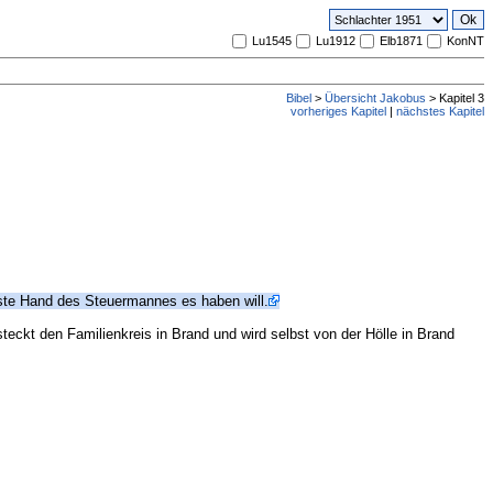
Lu1545
Lu1912
Elb1871
KonNT
Bibel
>
Übersicht Jakobus
> Kapitel 3
vorheriges Kapitel
|
nächstes Kapitel
este Hand des Steuermannes es haben will.
steckt den Familienkreis in Brand und wird selbst von der Hölle in Brand