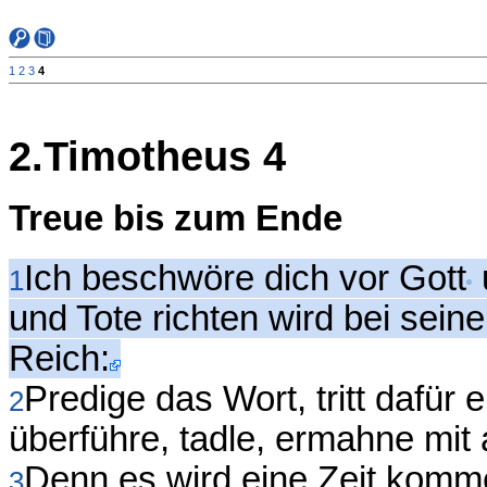
1
2
3
4
2.Timotheus 4
Treue bis zum Ende
Ich beschwöre dich vor Gott
1
und Tote richten wird bei sei
Reich:
Predige das Wort, tritt dafür 
2
überführe, tadle, ermahne mit
Denn es wird eine Zeit komme
3