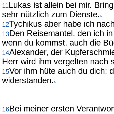
Lukas ist allein bei mir. Brin
11
sehr nützlich zum Dienste.
Tychikus aber habe ich nac
12
Den Reisemantel, den ich in 
13
wenn du kommst, auch die Büc
Alexander, der Kupferschmie
14
Herr wird ihm vergelten nach 
Vor ihm hüte auch du dich; 
15
widerstanden.
Bei meiner ersten Verantwor
16