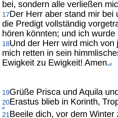
bei, sondern alle verließen mi
Der Herr aber stand mir bei 
17
die Predigt vollständig vorget
hören könnten; und ich wurde
Und der Herr wird mich von
18
mich retten in sein himmlische
Ewigkeit zu Ewigkeit! Amen.
Grüße Prisca und Aquila un
19
Erastus blieb in Korinth, Tro
20
Beeile dich, vor dem Winte
21