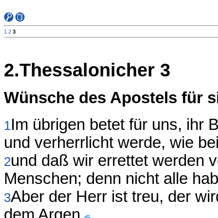
1
2
3
2.Thessalonicher 3
Wünsche des Apostels für s
Im übrigen betet für uns, ihr
1
und verherrlicht werde, wie be
und daß wir errettet werden 
2
Menschen; denn nicht alle ha
Aber der Herr ist treu, der w
3
dem Argen.