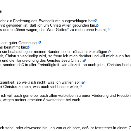
s
ur mehr zur Förderung des Evangeliums ausgeschlagen hat
nnt geworden ist, daß ich um Christi willen gebunden bin,
es desto kühner wagen, das Wort Gottes
zu reden ohne Furcht;
r aus guter Gesinnung:
ms bestimmt bin;
, da sie beabsichtigen, meinen Banden noch Trübsal hinzuzufügen.
, Christus verkündigt wird, so freue ich mich darüber und will mich auch fre
e und die Handreichung des Geistes Jesu Christi,
sondern daß in aller Freimütigkeit, wie allezeit, so auch jetzt, Christus ho
samkeit, so weiß ich nicht, was ich wählen soll.
 Christus zu sein, was auch viel besser wäre;
 ich will auch gerne bei euch allen verbleiben zu eurer Förderung und Freude
n, wegen meiner erneuten Anwesenheit bei euch.
ch sehe, oder abwesend bin, ich von euch höre, daß ihr feststehet in einem