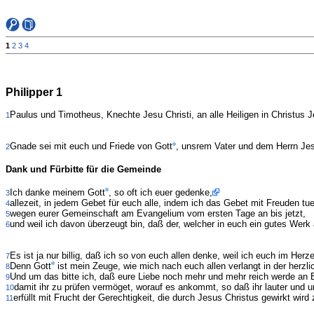
1
2
3
4
Philipper 1
Paulus und Timotheus, Knechte Jesu Christi, an alle Heiligen in Christus J
1
Gnade sei mit euch und Friede von Gott
, unsrem Vater und dem Herrn Jes
2
Dank und Fürbitte für die Gemeinde
Ich danke meinem Gott
, so oft ich euer gedenke,
3
allezeit, in jedem Gebet für euch alle, indem ich das Gebet mit Freuden tu
4
wegen eurer Gemeinschaft am Evangelium vom ersten Tage an bis jetzt,
5
und weil ich davon überzeugt bin, daß der, welcher in euch ein gutes Werk 
6
Es ist ja nur billig, daß ich so von euch allen denke, weil ich euch im Her
7
Denn Gott
ist mein Zeuge, wie mich nach euch allen verlangt in der herzli
8
Und um das bitte ich, daß eure Liebe noch mehr und mehr reich werde an
9
damit ihr zu prüfen vermöget, worauf es ankommt, so daß ihr lauter und u
10
erfüllt mit Frucht der Gerechtigkeit, die durch Jesus Christus gewirkt wi
11