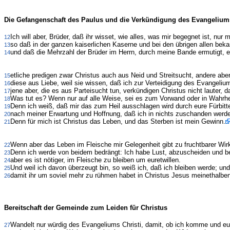
Die Gefangenschaft des Paulus und die Verkündigung des Evangelium
Ich will aber, Brüder, daß ihr wisset, wie alles, was mir begegnet ist, n
12
so daß in der ganzen kaiserlichen Kaserne und bei den übrigen allen beka
13
und daß die Mehrzahl der Brüder im Herrn, durch meine Bande ermutigt, 
14
etliche predigen zwar Christus auch aus Neid und Streitsucht, andere abe
15
diese aus Liebe, weil sie wissen, daß ich zur Verteidigung des Evangeliu
16
jene aber, die es aus Parteisucht tun, verkündigen Christus nicht lauter
17
Was tut es? Wenn nur auf alle Weise, sei es zum Vorwand oder in Wahrheit
18
Denn ich weiß, daß mir das zum Heil ausschlagen wird durch eure Fürbitt
19
nach meiner Erwartung und Hoffnung, daß ich in nichts zuschanden werde, 
20
Denn für mich ist Christus das Leben, und das Sterben ist mein Gewinn.
21
Wenn aber das Leben im Fleische mir Gelegenheit gibt zu fruchtbarer Wirk
22
Denn ich werde von beidem bedrängt: Ich habe Lust, abzuscheiden und bei
23
aber es ist nötiger, im Fleische zu bleiben um euretwillen.
24
Und weil ich davon überzeugt bin, so weiß ich, daß ich bleiben werde; und
25
damit ihr um soviel mehr zu rühmen habet in Christus Jesus meinethalbe
26
Bereitschaft der Gemeinde zum Leiden für Christus
Wandelt nur würdig des Evangeliums Christi, damit, ob ich komme und eu
27