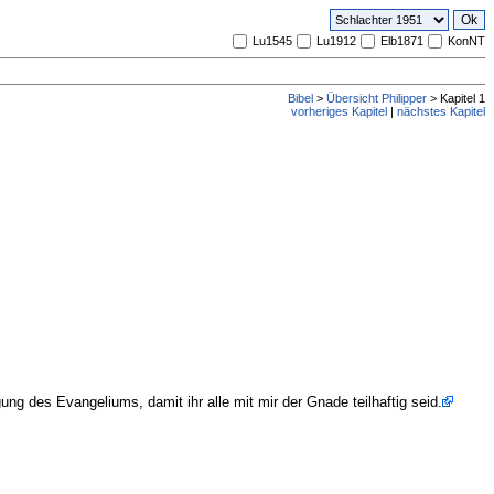
Lu1545
Lu1912
Elb1871
KonNT
Bibel
>
Übersicht Philipper
> Kapitel 1
vorheriges Kapitel
|
nächstes Kapitel
ung des Evangeliums, damit ihr alle mit mir der Gnade teilhaftig seid.