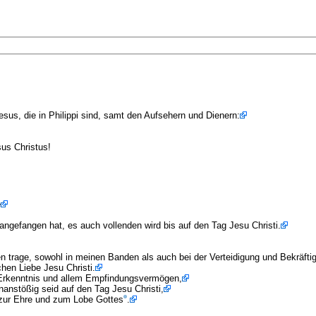
esus, die in Philippi sind, samt den Aufsehern und Dienern:
us Christus!
e
angefangen hat, es auch vollenden wird bis auf den Tag Jesu Christi.
zen trage, sowohl in meinen Banden als auch bei der Verteidigung und Bekräftig
chen Liebe Jesu Christi.
 Erkenntnis und allem Empfindungsvermögen,
nanstößig seid auf den Tag Jesu Christi,
rd zur Ehre und zum Lobe Gottes
.