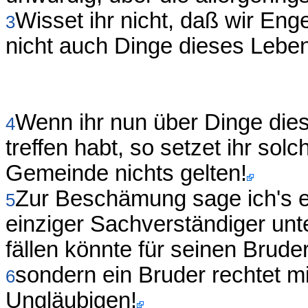
Wisset ihr nicht, daß wir En
3
nicht auch Dinge dieses Lebe
Wenn ihr nun über Dinge die
4
treffen habt, so setzet ihr solc
Gemeinde nichts gelten!
Zur Beschämung sage ich's eu
5
einziger Sachverständiger unte
fällen könnte für seinen Bruder
sondern ein Bruder rechtet m
6
Ungläubigen!