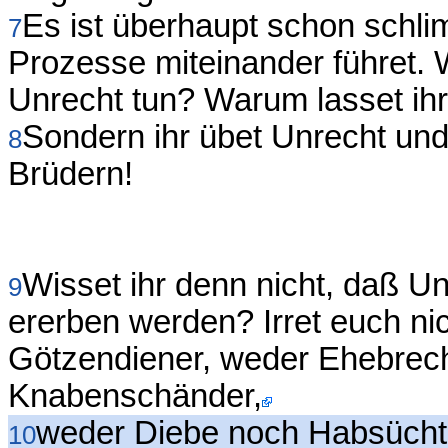
Es ist überhaupt schon schli
7
Prozesse miteinander führet. W
Unrecht tun? Warum lasset ihr 
Sondern ihr übet Unrecht und
8
Brüdern!
Wisset ihr denn nicht, daß U
9
ererben werden? Irret euch n
Götzendiener, weder Ehebrech
Knabenschänder,
weder Diebe noch Habsüchti
10