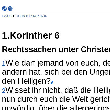
1
2
3
4
5
6
7
8
9
10
11
12
13
14
15
16
1.Korinther 6
Rechtssachen unter Christe
Wie darf jemand von euch, d
1
andern hat, sich bei den Unger
den Heiligen?
Wisset ihr nicht, daß die Hei
2
nun durch euch die Welt gerich
unwürdig, über die allergerin