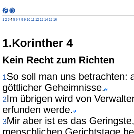
1
2
3
4
5
6
7
8
9
10
11
12
13
14
15
16
1.Korinther 4
Kein Recht zum Richten
So soll man uns betrachten: a
1
göttlicher Geheimnisse.
Im übrigen wird von Verwalter
2
erfunden werde.
Mir aber ist es das Geringst
3
menschlichen Gerichtstage beur