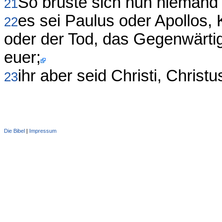
So brüste sich nun niemand 
21
es sei Paulus oder Apollos,
22
oder der Tod, das Gegenwärtige
euer;
ihr aber seid Christi, Christu
23
Die Bibel
|
Impressum
Administration