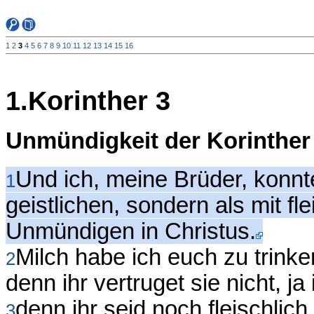
1
2
3
4
5
6
7
8
9
10
11
12
13
14
15
16
1.Korinther 3
Unmündigkeit der Korinther
Und ich, meine Brüder, konnte
1
geistlichen, sondern als mit fl
Unmündigen in Christus.
Milch habe ich euch zu trinke
2
denn ihr vertruget sie nicht, ja 
denn ihr seid noch fleischlic
3