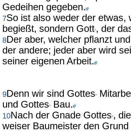
Gedeihen gegeben.
So ist also weder der etwas, 
7
begießt, sondern Gott
, der da
Der aber, welcher pflanzt und
8
der andere; jeder aber wird 
seiner eigenen Arbeit.
Denn wir sind Gottes
Mitarbei
9
und Gottes
Bau.
Nach der Gnade Gottes
, di
10
weiser Baumeister den Grund g