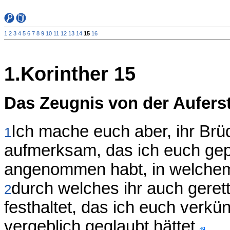
1
2
3
4
5
6
7
8
9
10
11
12
13
14
15
16
1.Korinther 15
Das Zeugnis von der Aufers
Ich mache euch aber, ihr Brü
1
aufmerksam, das ich euch gep
angenommen habt, in welchem 
durch welches ihr auch geret
2
festhaltet, das ich euch verkü
vergeblich geglaubt hättet.