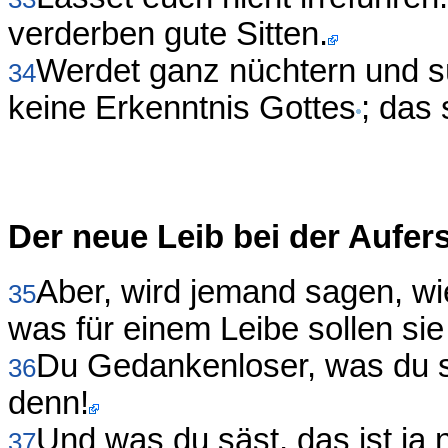
verderben gute Sitten.
Werdet ganz nüchtern und sü
34
keine Erkenntnis Gottes
; das
Der neue Leib bei der Aufer
Aber, wird jemand sagen, wie
35
was für einem Leibe sollen s
Du Gedankenloser, was du sä
36
denn!
Und was du säst, das ist ja n
37