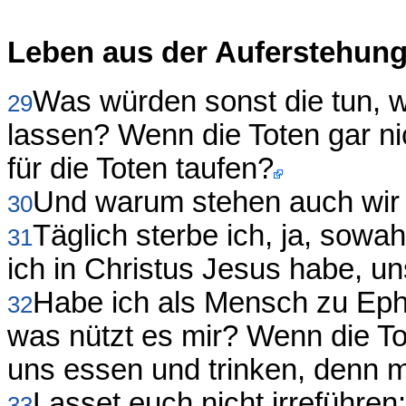
Leben aus der Auferstehun
Was würden sonst die tun, we
29
lassen? Wenn die Toten gar ni
für die Toten taufen?
Und warum stehen auch wir 
30
Täglich sterbe ich, ja, sowa
31
ich in Christus Jesus habe, u
Habe ich als Mensch zu Eph
32
was nützt es mir? Wenn die To
uns essen und trinken, denn m
Lasset euch nicht irreführen
33