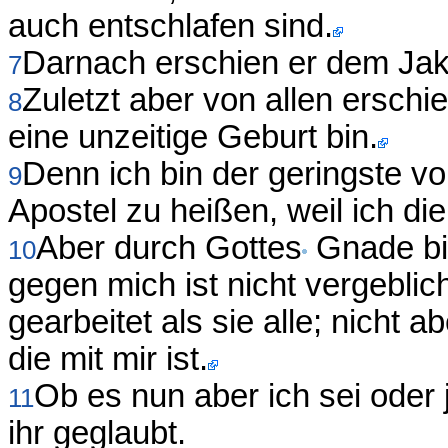
auch entschlafen sind.
Darnach erschien er dem Jako
7
Zuletzt aber von allen erschi
8
eine unzeitige Geburt bin.
Denn ich bin der geringste vo
9
Apostel zu heißen, weil ich d
Aber durch Gottes
Gnade bin
10
gegen mich ist nicht vergebli
gearbeitet als sie alle; nicht 
die mit mir ist.
Ob es nun aber ich sei oder 
11
ihr geglaubt.