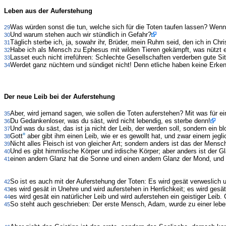
Leben aus der Auferstehung
Was würden sonst die tun, welche sich für die Toten taufen lassen? Wenn d
29
Und warum stehen auch wir stündlich in Gefahr?
30
Täglich sterbe ich, ja, sowahr ihr, Brüder, mein Ruhm seid, den ich in Ch
31
Habe ich als Mensch zu Ephesus mit wilden Tieren gekämpft, was nützt es
32
Lasset euch nicht irreführen: Schlechte Gesellschaften verderben gute Sit
33
Werdet ganz nüchtern und sündiget nicht! Denn etliche haben keine Erken
34
Der neue Leib bei der Auferstehung
Aber, wird jemand sagen, wie sollen die Toten auferstehen? Mit was für 
35
Du Gedankenloser, was du säst, wird nicht lebendig, es sterbe denn!
36
Und was du säst, das ist ja nicht der Leib, der werden soll, sondern ein 
37
Gott
aber gibt ihm einen Leib, wie er es gewollt hat, und zwar einem je
38
Nicht alles Fleisch ist von gleicher Art; sondern anders ist das der Men
39
Und es gibt himmlische Körper und irdische Körper; aber anders ist der G
40
einen andern Glanz hat die Sonne und einen andern Glanz der Mond, und 
41
So ist es auch mit der Auferstehung der Toten: Es wird gesät verweslich 
42
es wird gesät in Unehre und wird auferstehen in Herrlichkeit; es wird gesä
43
es wird gesät ein natürlicher Leib und wird auferstehen ein geistiger Leib. 
44
So steht auch geschrieben: Der erste Mensch, Adam, wurde zu einer leb
45