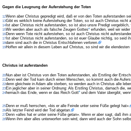
Gegen die Leugnung der Auferstehung der Toten
Wenn aber Christus gepredigt wird, daß er von den Toten auferstanden se
12
Gibt es wirklich keine Auferstehung der Toten, so ist auch Christus nicht 
13
Ist aber Christus nicht auferstanden, so ist also unsre Predigt vergeblich
14
Wir werden aber auch als falsche Zeugen Gottes
erfunden, weil wir wider
15
Denn wenn Tote nicht auferstehen, so ist auch Christus nicht auferstande
16
Ist aber Christus nicht auferstanden, so ist euer Glaube nichtig, so seid 
17
dann sind auch die in Christus Entschlafenen verloren.
18
Hoffen wir allein in diesem Leben auf Christus, so sind wir die elendesten
19
Christus ist auferstanden
Nun aber ist Christus von den Toten auferstanden, als Erstling der Entsch
20
Denn weil der Tod kam durch einen Menschen, so kommt auch die Aufers
21
denn gleichwie in Adam alle sterben, so werden auch in Christus alle leb
22
Ein jeglicher aber in seiner Ordnung: Als Erstling Christus, darnach die, 
23
hernach das Ende, wenn er das Reich Gott
und dem Vater übergibt, wenn
24
Denn er muß herrschen, «bis er alle Feinde unter seine Füße gelegt hat».
25
Als letzter Feind wird der Tod abgetan.
26
Denn «alles hat er unter seine Füße getan». Wenn er aber sagt, daß ihm al
27
Wenn ihm aber alles unterworfen sein wird, dann wird auch der Sohn selbs
28