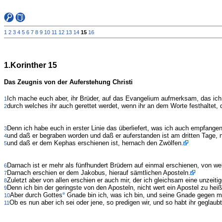
1
2
3
4
5
6
7
8
9
10
11
12
13
14
15
16
1.Korinther 15
Das Zeugnis von der Auferstehung Christi
Ich mache euch aber, ihr Brüder, auf das Evangelium aufmerksam, das ich
1
durch welches ihr auch gerettet werdet, wenn ihr an dem Worte festhaltet, 
2
Denn ich habe euch in erster Linie das überliefert, was ich auch empfangen
3
und daß er begraben worden und daß er auferstanden ist am dritten Tage, n
4
und daß er dem Kephas erschienen ist, hernach den Zwölfen.
5
Darnach ist er mehr als fünfhundert Brüdern auf einmal erschienen, von we
6
Darnach erschien er dem Jakobus, hierauf sämtlichen Aposteln.
7
Zuletzt aber von allen erschien er auch mir, der ich gleichsam eine unzeitig
8
Denn ich bin der geringste von den Aposteln, nicht wert ein Apostel zu hei
9
Aber durch Gottes
Gnade bin ich, was ich bin, und seine Gnade gegen mic
10
Ob es nun aber ich sei oder jene, so predigen wir, und so habt ihr geglaubt
11