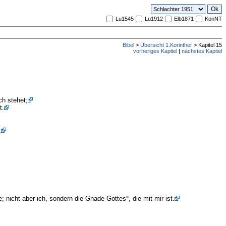
Lu1545
Lu1912
Elb1871
KonNT
Bibel
>
Übersicht 1.Korinther
> Kapitel 15
vorheriges Kapitel
|
nächstes Kapitel
ch stehet;
t.
,
e; nicht aber ich, sondern die Gnade Gottes
, die mit mir ist.