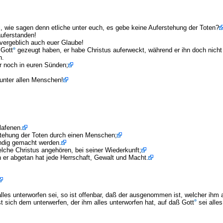
i, wie sagen denn etliche unter euch, es gebe keine Auferstehung der Toten?
auferstanden!
, vergeblich auch euer Glaube!
 Gott
gezeugt haben, er habe Christus auferweckt, während er ihn doch nicht 
n.
ihr noch in euren Sünden;
 unter allen Menschen!
lafenen.
tehung der Toten durch einen Menschen;
endig gemacht werden.
welche Christus angehören, bei seiner Wiederkunft;
 er abgetan hat jede Herrschaft, Gewalt und Macht.
les unterworfen sei, so ist offenbar, daß der ausgenommen ist, welcher ihm a
t sich dem unterwerfen, der ihm alles unterworfen hat, auf daß Gott
sei alles