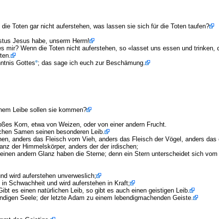
ie Toten gar nicht auferstehen, was lassen sie sich für die Toten taufen?
ristus Jesus habe, unserm Herrn!
 mir? Wenn die Toten nicht auferstehen, so «lasset uns essen und trinken, d
ten.
ntnis Gottes
; das sage ich euch zur Beschämung.
einem Leibe sollen sie kommen?
bloßes Korn, etwa von Weizen, oder von einer andern Frucht.
glichen Samen seinen besonderen Leib.
schen, anders das Fleisch vom Vieh, anders das Fleisch der Vögel, anders das 
lanz der Himmelskörper, anders der der irdischen;
einen andern Glanz haben die Sterne; denn ein Stern unterscheidet sich vom
und wird auferstehen unverweslich;
t in Schwachheit und wird auferstehen in Kraft;
Gibt es einen natürlichen Leib, so gibt es auch einen geistigen Leib.
endigen Seele; der letzte Adam zu einem lebendigmachenden Geiste.