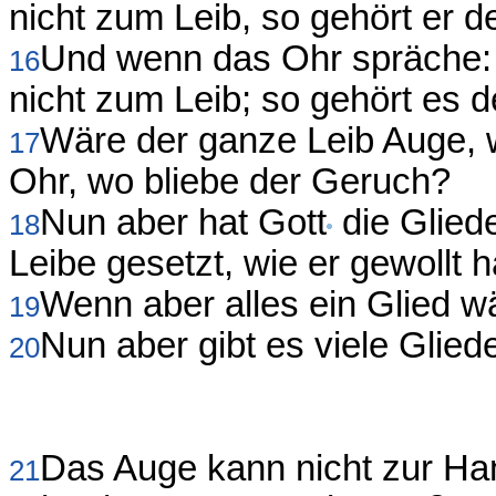
nicht zum Leib, so gehört er 
Und wenn das Ohr spräche: 
16
nicht zum Leib; so gehört es 
Wäre der ganze Leib Auge, 
17
Ohr, wo bliebe der Geruch?
Nun aber hat Gott
die Gliede
18
Leibe gesetzt, wie er gewollt h
Wenn aber alles ein Glied wä
19
Nun aber gibt es viele Glied
20
Das Auge kann nicht zur Han
21