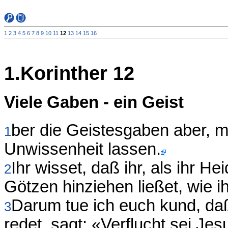
1
2
3
4
5
6
7
8
9
10
11
12
13
14
15
16
1.Korinther 12
Viele Gaben - ein Geist
ber die Geistesgaben aber, me
1
Unwissenheit lassen.
Ihr wisset, daß ihr, als ihr 
2
Götzen hinziehen ließet, wie ih
Darum tue ich euch kund, da
3
redet, sagt: «Verflucht sei J