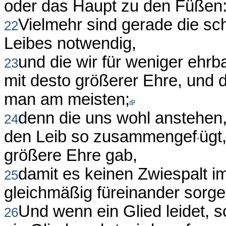
oder das Haupt zu den Füßen: 
Vielmehr sind gerade die s
22
Leibes notwendig,
und die wir für weniger ehrb
23
mit desto größerer Ehre, und 
man am meisten;
denn die uns wohl anstehen,
24
den Leib so zusammengef
ügt
größere Ehre gab,
damit es keinen Zwiespalt i
25
gleichmäßig füreinander sorge
Und wenn ein Glied leidet, s
26