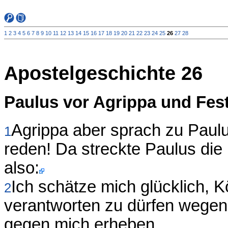
1
2
3
4
5
6
7
8
9
10
11
12
13
14
15
16
17
18
19
20
21
22
23
24
25
26
27
28
Apostelgeschichte 26
Paulus vor Agrippa und Fes
Agrippa aber sprach zu Paulus:
1
reden! Da streckte Paulus die
also:
Ich schätze mich glücklich, K
2
verantworten zu dürfen wegen 
gegen mich erheben,