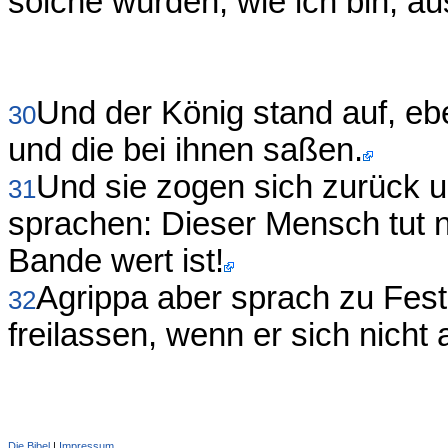
solche würden, wie ich bin, 
Und der König stand auf, eb
30
und die bei ihnen saßen.
Und sie zogen sich zurück u
31
sprachen: Dieser Mensch tut n
Bande wert ist!
Agrippa aber sprach zu Fes
32
freilassen, wenn er sich nicht 
Die Bibel
|
Impressum
Administration