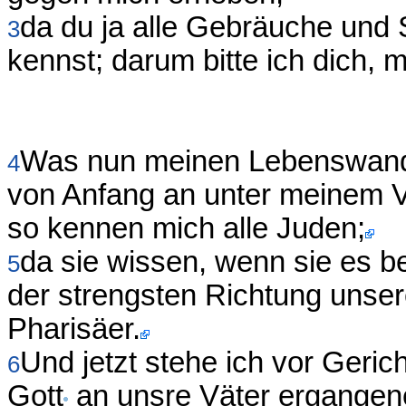
da du ja alle Gebräuche und 
3
kennst; darum bitte ich dich, 
Was nun meinen Lebenswandel
4
von Anfang an unter meinem Vo
so kennen mich alle Juden;
da sie wissen, wenn sie es b
5
der strengsten Richtung unsere
Pharisäer.
Und jetzt stehe ich vor Geric
6
Gott
an unsre Väter ergangen