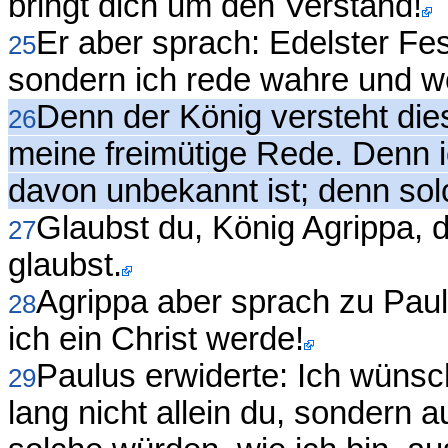
bringt dich um den Verstand!
Er aber sprach: Edelster Fes
25
sondern ich rede wahre und w
Denn der König versteht dies
26
meine freimütige Rede. Denn i
davon unbekannt ist; denn sol
Glaubst du, König Agrippa, 
27
glaubst.
Agrippa aber sprach zu Paul
28
ich ein Christ werde!
Paulus erwiderte: Ich wünsc
29
lang nicht allein du, sondern a