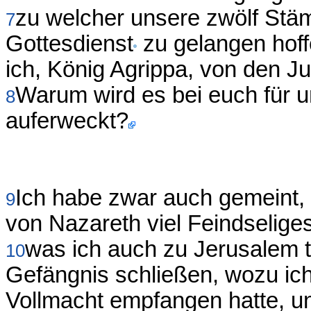
zu welcher unsere zwölf Stä
7
Gottesdienst
zu gelangen hof
ich, König Agrippa, von den J
Warum wird es bei euch für u
8
auferweckt?
Ich habe zwar auch gemeint
9
von Nazareth viel Feindselige
was ich auch zu Jerusalem tat
10
Gefängnis schließen, wozu ic
Vollmacht empfangen hatte, un