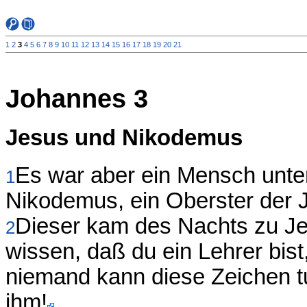
1
2
3
4
5
6
7
8
9
10
11
12
13
14
15
16
17
18
19
20
21
Johannes 3
Jesus und Nikodemus
Es war aber ein Mensch unte
1
Nikodemus, ein Oberster der 
Dieser kam des Nachts zu Je
2
wissen, daß du ein Lehrer bist
niemand kann diese Zeichen tun
ihm!