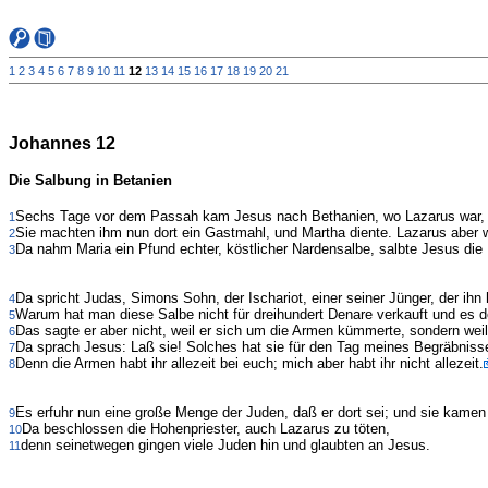
1
2
3
4
5
6
7
8
9
10
11
12
13
14
15
16
17
18
19
20
21
Johannes 12
Die Salbung in Betanien
Sechs Tage vor dem Passah kam Jesus nach Bethanien, wo Lazarus war, 
1
Sie machten ihm nun dort ein Gastmahl, und Martha diente. Lazarus aber w
2
Da nahm Maria ein Pfund echter, köstlicher Nardensalbe, salbte Jesus die
3
Da spricht Judas, Simons Sohn, der Ischariot, einer seiner Jünger, der ihn 
4
Warum hat man diese Salbe nicht für dreihundert Denare verkauft und es
5
Das sagte er aber nicht, weil er sich um die Armen kümmerte, sondern weil
6
Da sprach Jesus: Laß sie! Solches hat sie für den Tag meines Begräbniss
7
Denn die Armen habt ihr allezeit bei euch; mich aber habt ihr nicht allezeit.
8
Es erfuhr nun eine große Menge der Juden, daß er dort sei; und sie kamen
9
Da beschlossen die Hohenpriester, auch Lazarus zu töten,
10
denn seinetwegen gingen viele Juden hin und glaubten an Jesus.
11