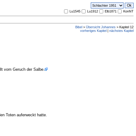
Lu1545
Lu1912
Elb1871
KonNT
Bibel
>
Übersicht Johannes
> Kapitel 12
vorheriges Kapitel
|
nächstes Kapitel
llt vom Geruch der Salbe.
den Toten auferweckt hatte.