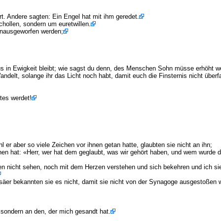
t. Andere sagten: Ein Engel hat mit ihm geredet.
hollen, sondern um euretwillen.
hinausgeworfen werden;
us in Ewigkeit bleibt; wie sagst du denn, des Menschen Sohn müsse erhöht 
ndelt, solange ihr das Licht noch habt, damit euch die Finsternis nicht überfal
htes werdet!
er aber so viele Zeichen vor ihnen getan hatte, glaubten sie nicht an ihn;
hen hat: «Herr, wer hat dem geglaubt, was wir gehört haben, und wem wurde 
gen nicht sehen, noch mit dem Herzen verstehen und sich bekehren und ich sie
säer bekannten sie es nicht, damit sie nicht von der Synagoge ausgestoßen 
, sondern an den, der mich gesandt hat.