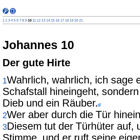
1
2
3
4
5
6
7
8
9
10
11
12
13
14
15
16
17
18
19
20
21
Johannes 10
Der gute Hirte
Wahrlich, wahrlich, ich sage 
1
Schafstall hineingeht, sondern 
Dieb und ein Räuber.
Wer aber durch die Tür hineing
2
Diesem tut der Türhüter auf, 
3
Stimme, und er ruft seine ei