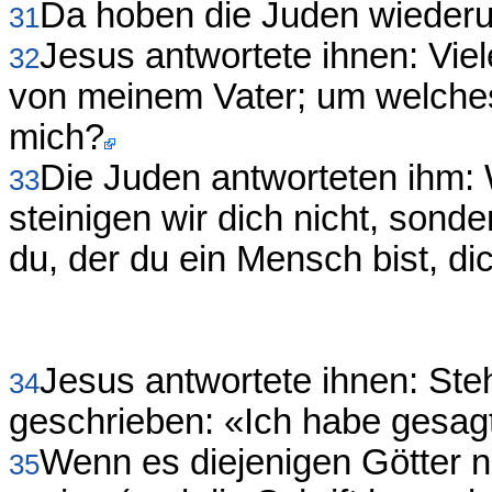
Da hoben die Juden wiederum
31
Jesus antwortete ihnen: Vie
32
von meinem Vater; um welches 
mich?
Die Juden antworteten ihm:
33
steinigen wir dich nicht, sond
du, der du ein Mensch bist, di
Jesus antwortete ihnen: Ste
34
geschrieben: «Ich habe gesagt
Wenn es diejenigen Götter n
35