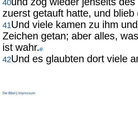
und zog wieder jenseits de
40
zuerst getauft hatte, und blieb
Und viele kamen zu ihm und
41
Zeichen getan; aber alles, wa
ist wahr.
Und es glaubten dort viele a
42
Die Bibel
|
Impressum
Administration