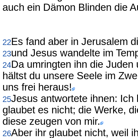
auch ein Dämon Blinden die A
Es fand aber in Jerusalem di
22
und Jesus wandelte im Tempe
23
Da umringten ihn die Juden
24
hältst du unsere Seele im Zwei
uns frei heraus!
Jesus antwortete ihnen: Ich
25
glaubet es nicht; die Werke, 
diese zeugen von mir.
Aber ihr glaubet nicht, weil 
26