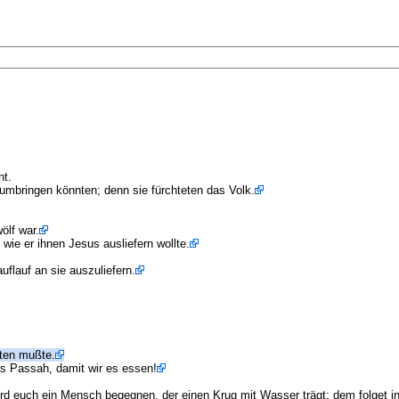
nt.
 umbringen könnten; denn sie fürchteten das Volk.
ölf war.
wie er ihnen Jesus ausliefern wollte.
flauf an sie auszuliefern.
ten mußte.
as Passah, damit wir es essen!
ird euch ein Mensch begegnen, der einen Krug mit Wasser trägt; dem folget in