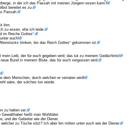
erberge, in der ich das Passah mit meinen Jüngern essen kann?
lbst bereitet es zu.
das Passah.
it ihm.
ch zu essen, ehe ich leide.
rd im Reiche Gottes
.
unter euch!
einstocks trinken, bis das Reich Gottes
gekommen ist.
t mein Leib, der für euch gegeben wird; das tut zu meinem Gedächtnis!
 neue Bund in meinem Blute, das für euch vergossen wird.
.
e dem Menschen, durch welchen er verraten wird!
wohl wäre, der solches tun würde.
n zu halten sei.
re Gewalthaber heißt man Wohltäter.
te, und der Gebieter wie der Diener.
, welcher zu Tische sitzt? Ich aber bin mitten unter euch wie der Diener.