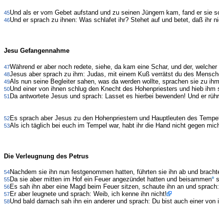
Und als er vom Gebet aufstand und zu seinen Jüngern kam, fand er sie sc
45
Und er sprach zu ihnen: Was schlafet ihr? Stehet auf und betet, daß ihr nic
46
Jesu Gefangennahme
Während er aber noch redete, siehe, da kam eine Schar, und der, welcher 
47
Jesus aber sprach zu ihm: Judas, mit einem Kuß verrätst du des Mensc
48
Als nun seine Begleiter sahen, was da werden wollte, sprachen sie zu ihm
49
Und einer von ihnen schlug den Knecht des Hohenpriesters und hieb ihm 
50
Da antwortete Jesus und sprach: Lasset es hierbei bewenden! Und er rührt
51
Es sprach aber Jesus zu den Hohenpriestern und Hauptleuten des Tempels
52
Als ich täglich bei euch im Tempel war, habt ihr die Hand nicht gegen mic
53
Die Verleugnung des Petrus
Nachdem sie ihn nun festgenommen hatten, führten sie ihn ab und brachte
54
Da sie aber mitten im Hof ein Feuer angezündet hatten und beisammen
s
55
Es sah ihn aber eine Magd beim Feuer sitzen, schaute ihn an und sprach:
56
Er aber leugnete und sprach: Weib, ich kenne ihn nicht!
57
Und bald darnach sah ihn ein anderer und sprach: Du bist auch einer von i
58