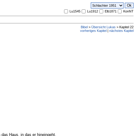
Lu1545
Lu1912
Elb1871
KonNT
Bibel
>
Übersicht Lukas
> Kapitel 22
vorheriges Kapitel
|
nächstes Kapitel
 das Haus, in das er hineingeht,