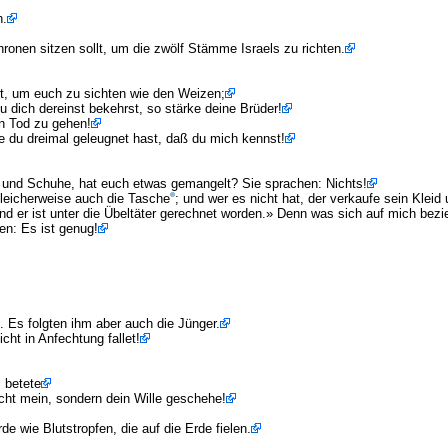
n.
onen sitzen sollt, um die zwölf Stämme Israels zu richten.
rt, um euch zu sichten wie den Weizen;
u dich dereinst bekehrst, so stärke deine Brüder!
en Tod zu gehen!
he du dreimal geleugnet hast, daß du mich kennst!
und Schuhe, hat euch etwas gemangelt? Sie sprachen: Nichts!
gleicherweise auch die Tasche
; und wer es nicht hat, der verkaufe sein Kleid
d er ist unter die Übeltäter gerechnet worden.» Denn was sich auf mich bezieh
en: Es ist genug!
 Es folgten ihm aber auch die Jünger.
cht in Anfechtung fallet!
, betete
icht mein, sondern dein Wille geschehe!
e wie Blutstropfen, die auf die Erde fielen.