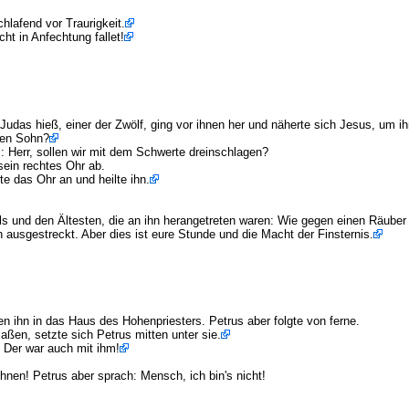
hlafend vor Traurigkeit.
ht in Anfechtung fallet!
Judas hieß, einer der Zwölf, ging vor ihnen her und näherte sich Jesus, um i
hen Sohn?
: Herr, sollen wir mit dem Schwerte dreinschlagen?
sein rechtes Ohr ab.
e das Ohr an und heilte ihn.
 und den Ältesten, die an ihn herangetreten waren: Wie gegen einen Räuber
h ausgestreckt. Aber dies ist eure Stunde und die Macht der Finsternis.
n ihn in das Haus des Hohenpriesters. Petrus aber folgte von ferne.
aßen, setzte sich Petrus mitten unter sie.
 Der war auch mit ihm!
hnen! Petrus aber sprach: Mensch, ich bin's nicht!