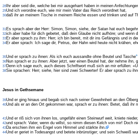
Ihr aber seid die, welche bei mir ausgeharrt haben in meinen Anfechtunge
28
Und ich verordne euch, wie mir mein Vater das Reich verordnet hat,
29
daß ihr an meinem Tische in meinem Reiche essen und trinken und auf Thr
30
Es sprach aber der Herr: Simon, Simon, siehe, der Satan hat euch begeh
31
ich aber habe für dich gebetet, daß dein Glaube nicht aufhöre; und wenn d
32
Er aber sprach zu ihm: Herr, ich bin bereit, mit dir ins Gefängnis und in d
33
Er aber sprach: Ich sage dir, Petrus, der Hahn wird heute nicht krähen, e
34
Und er sprach zu ihnen: Als ich euch aussandte ohne Beutel und Tasche
35
Nun sprach er zu ihnen: Aber jetzt, wer einen Beutel hat, der nehme ihn, 
36
Denn ich sage euch, auch dieses Schriftwort muß sich an mir erfüllen: «Un
37
Sie sprachen: Herr, siehe, hier sind zwei Schwerter! Er aber sprach zu ihn
38
Jesus in Gethsemane
Und er ging hinaus und begab sich nach seiner Gewohnheit an den Ölberg.
39
Und als er an den Ort gekommen war, sprach er zu ihnen: Betet, daß ihr ni
40
Und er riß sich von ihnen los, ungefähr einen Steinwurf weit, kniete nieder
41
und sprach: Vater, wenn du willst, so nimm diesen Kelch von mir! Doch n
42
Da erschien ihm ein Engel vom Himmel und stärkte ihn.
43
Und er geriet in Todesangst und betete inbrünstiger; und sein Schweiß wurd
44