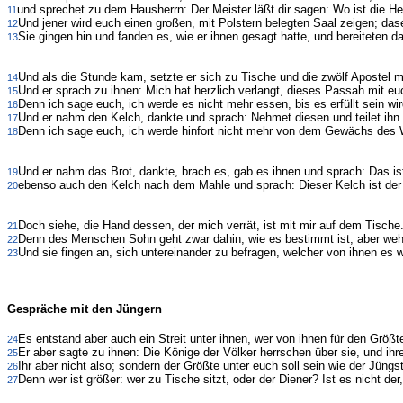
und sprechet zu dem Hausherrn: Der Meister läßt dir sagen: Wo ist die H
11
Und jener wird euch einen großen, mit Polstern belegten Saal zeigen; dase
12
Sie gingen hin und fanden es, wie er ihnen gesagt hatte, und bereiteten 
13
Und als die Stunde kam, setzte er sich zu Tische und die zwölf Apostel m
14
Und er sprach zu ihnen: Mich hat herzlich verlangt, dieses Passah mit eu
15
Denn ich sage euch, ich werde es nicht mehr essen, bis es erfüllt sein wi
16
Und er nahm den Kelch, dankte und sprach: Nehmet diesen und teilet ihn 
17
Denn ich sage euch, ich werde hinfort nicht mehr von dem Gewächs des W
18
Und er nahm das Brot, dankte, brach es, gab es ihnen und sprach: Das is
19
ebenso auch den Kelch nach dem Mahle und sprach: Dieser Kelch ist der
20
Doch siehe, die Hand dessen, der mich verrät, ist mit mir auf dem Tische
21
Denn des Menschen Sohn geht zwar dahin, wie es bestimmt ist; aber weh
22
Und sie fingen an, sich untereinander zu befragen, welcher von ihnen es 
23
Gespräche mit den Jüngern
Es entstand aber auch ein Streit unter ihnen, wer von ihnen für den Größte
24
Er aber sagte zu ihnen: Die Könige der Völker herrschen über sie, und ih
25
Ihr aber nicht also; sondern der Größte unter euch soll sein wie der Jüngs
26
Denn wer ist größer: wer zu Tische sitzt, oder der Diener? Ist es nicht der
27