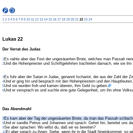
1
2
3
4
5
6
7
8
9
10
11
12
13
14
15
16
17
18
19
20
21
22
23
24
Lukas 22
Der Verrat des Judas
Es nahte aber das Fest der ungesäuerten Brote, welches man Passah nen
1
Und die Hohenpriester und Schriftgelehrten trachteten darnach, wie sie ihn
2
Es fuhr aber der Satan in Judas, genannt Ischariot, der aus der Zahl der Zw
3
Und er ging hin und besprach mit den Hohenpriestern und den Hauptleuten, 
4
Und sie wurden froh und kamen überein, ihm Geld zu geben.
5
Und er versprach es und suchte eine gute Gelegenheit, um ihn ohne Volksau
6
Das Abendmahl
Es kam aber der Tag der ungesäuerten Brote, da man das Passah schlach
7
Und er sandte Petrus und Johannes und sprach: Gehet hin, bereitet uns d
8
Sie aber sprachen: Wo willst du, daß wir es bereiten?
9
Er aber sprach zu ihnen: Siehe, wenn ihr in die Stadt hineinkommet, so w
10