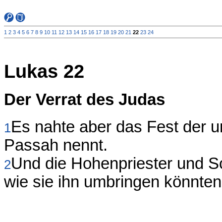
1
2
3
4
5
6
7
8
9
10
11
12
13
14
15
16
17
18
19
20
21
22
23
24
Lukas 22
Der Verrat des Judas
Es nahte aber das Fest der 
1
Passah nennt.
Und die Hohenpriester und Sc
2
wie sie ihn umbringen könnten;