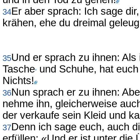
Er aber sprach: Ich sage dir
34
krähen, ehe du dreimal geleug
Und er sprach zu ihnen: Als
35
Tasche
und Schuhe, hat euch
Nichts!
Nun sprach er zu ihnen: Aber
36
nehme ihn, gleicherweise auc
der verkaufe sein Kleid und ka
Denn ich sage euch, auch di
37
erfüllen: «Und er ist unter di