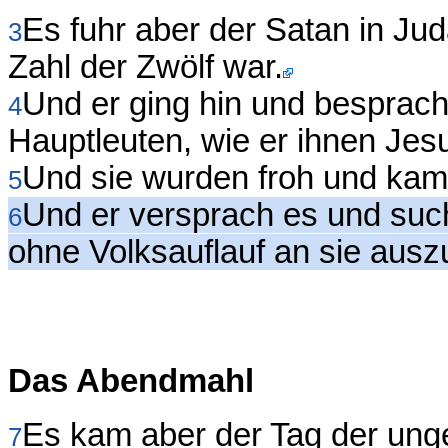
Es fuhr aber der Satan in Jud
3
Zahl der Zwölf war.
Und er ging hin und besprac
4
Hauptleuten, wie er ihnen Jesu
Und sie wurden froh und kam
5
Und er versprach es und such
6
ohne Volksauflauf an sie auszu
Das Abendmahl
Es kam aber der Tag der ung
7