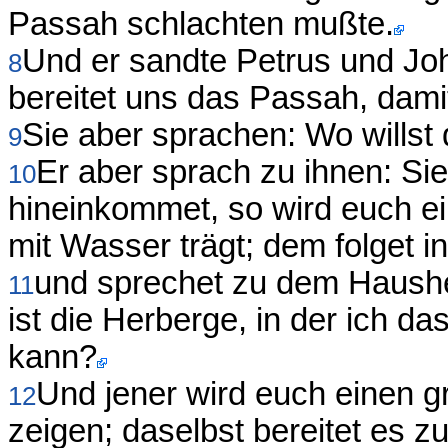
Passah schlachten mußte.
Und er sandte Petrus und Jo
8
bereitet uns das Passah, dami
Sie aber sprachen: Wo willst 
9
Er aber sprach zu ihnen: Sie
10
hineinkommet, so wird euch e
mit Wasser trägt; dem folget i
und sprechet zu dem Hausher
11
ist die Herberge, in der ich 
kann?
Und jener wird euch einen g
12
zeigen; daselbst bereitet es zu