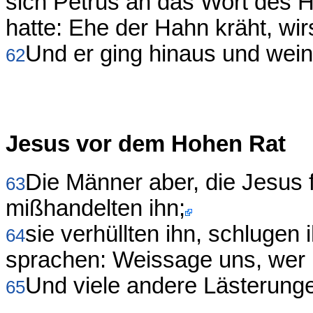
sich Petrus an das Wort des H
hatte: Ehe der Hahn kräht, wir
Und er ging hinaus und weinte
62
Jesus vor dem Hohen Rat
Die Männer aber, die Jesus f
63
mißhandelten ihn;
sie verhüllten ihn, schlugen 
64
sprachen: Weissage uns, wer i
Und viele andere Lästerunge
65