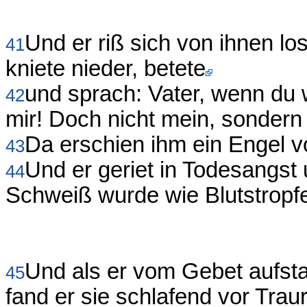
Und er riß sich von ihnen lo
41
kniete nieder, betete
und sprach: Vater, wenn du 
42
mir! Doch nicht mein, sondern
Da erschien ihm ein Engel v
43
Und er geriet in Todesangst 
44
Schweiß wurde wie Blutstropfen
Und als er vom Gebet aufst
45
fand er sie schlafend vor Traur