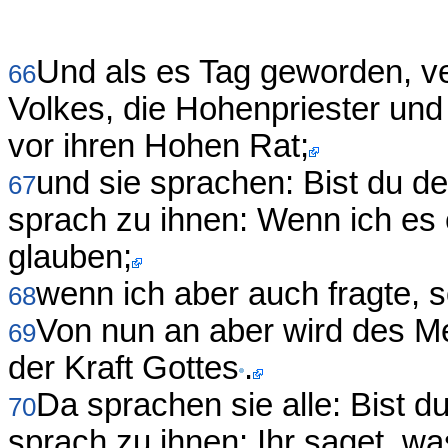
Und als es Tag geworden, 
66
Volkes, die Hohenpriester und 
vor ihren Hohen Rat;
und sie sprachen: Bist du d
67
sprach zu ihnen: Wenn ich es e
glauben;
wenn ich aber auch fragte, s
68
Von nun an aber wird des M
69
der Kraft Gottes
.
Da sprachen sie alle: Bist d
70
sprach zu ihnen: Ihr saget, was