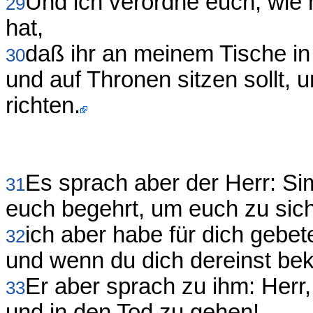
Und ich verordne euch, wie 
29
hat,
daß ihr an meinem Tische i
30
und auf Thronen sitzen sollt, 
richten.
Es sprach aber der Herr: Si
31
euch begehrt, um euch zu sic
ich aber habe für dich gebet
32
und wenn du dich dereinst bek
Er aber sprach zu ihm: Herr, 
33
und in den Tod zu gehen!