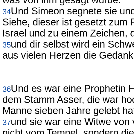
was von ihm gesagt wurde.
Und Simeon segnete sie und 
34
Siehe, dieser ist gesetzt zum 
Israel und zu einem Zeichen,
und dir selbst wird ein Schw
35
aus vielen Herzen die Gedank
Und es war eine Prophetin H
36
dem Stamm Asser, die war hoc
Manne sieben Jahre gelebt hat
und sie war eine Witwe von 
37
nicht vom Tempel, sondern die