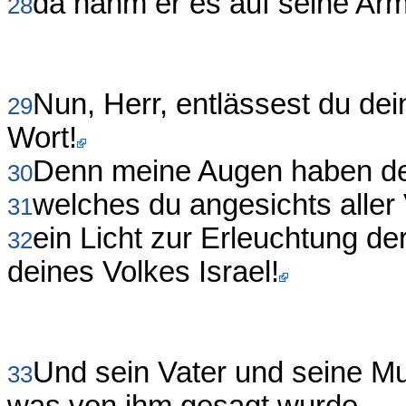
da nahm er es auf seine Arm
28
Nun, Herr, entlässest du de
29
Wort!
Denn meine Augen haben de
30
welches du angesichts aller 
31
ein Licht zur Erleuchtung de
32
deines Volkes Israel!
Und sein Vater und seine Mu
33