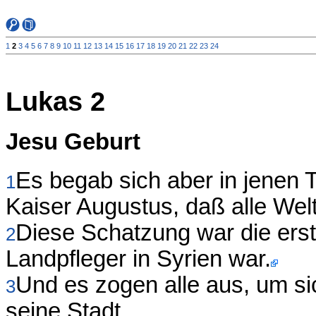
1
2
3
4
5
6
7
8
9
10
11
12
13
14
15
16
17
18
19
20
21
22
23
24
Lukas 2
Jesu Geburt
Es begab sich aber in jenen 
1
Kaiser Augustus, daß alle Welt
Diese Schatzung war die ers
2
Landpfleger in Syrien war.
Und es zogen alle aus, um sic
3
seine Stadt.