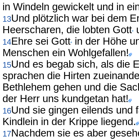
in Windeln gewickelt und in ei
Und plötzlich war bei dem 
13
Heerscharen, die lobten Gott
u
Ehre sei Gott
in der Höhe un
14
Menschen ein Wohlgefallen!
Und es begab sich, als die 
15
sprachen die Hirten zueinande
Bethlehem gehen und die Sach
der Herr uns kundgetan hat!
Und sie gingen eilends und
16
Kindlein in der Krippe liegend.
Nachdem sie es aber gesehe
17