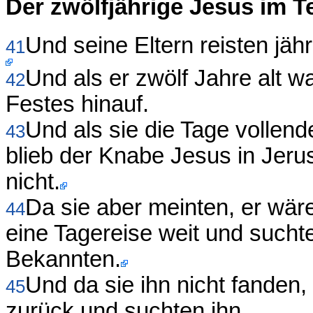
Der zwölfjährige Jesus im 
Und seine Eltern reisten jä
41
Und als er zwölf Jahre alt 
42
Festes hinauf.
Und als sie die Tage vollend
43
blieb der Knabe Jesus in Jeru
nicht.
Da sie aber meinten, er wär
44
eine Tagereise weit und sucht
Bekannten.
Und da sie ihn nicht fanden
45
zurück und suchten ihn.