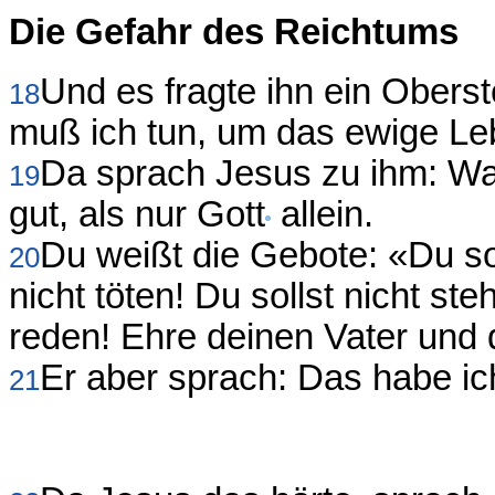
Die Gefahr des Reichtums
Und es fragte ihn ein Obers
18
muß ich tun, um das ewige Le
Da sprach Jesus zu ihm: Wa
19
gut, als nur Gott
allein.
Du weißt die Gebote: «Du sol
20
nicht töten! Du sollst nicht st
reden! Ehre deinen Vater und 
Er aber sprach: Das habe ic
21