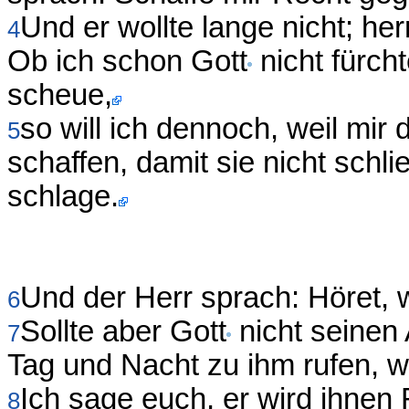
Und er wollte lange nicht; her
4
Ob ich schon Gott
nicht fürc
scheue,
so will ich dennoch, weil mir
5
schaffen, damit sie nicht sch
schlage.
Und der Herr sprach: Höret, 
6
Sollte aber Gott
nicht seinen
7
Tag und Nacht zu ihm rufen, w
Ich sage euch, er wird ihnen
8