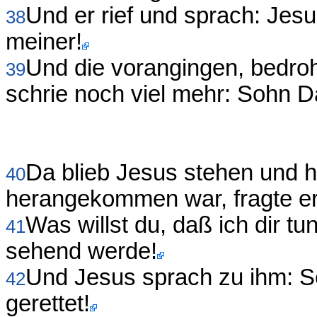
Und er rief und sprach: Jes
38
meiner!
Und die vorangingen, bedroht
39
schrie noch viel mehr: Sohn D
Da blieb Jesus stehen und hi
40
herangekommen war, fragte er
Was willst du, daß ich dir tu
41
sehend werde!
Und Jesus sprach zu ihm: S
42
gerettet!