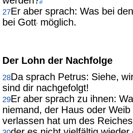
werden?
Er aber sprach: Was bei den
27
bei Gott
möglich.
Der Lohn der Nachfolge
Da sprach Petrus: Siehe, wi
28
sind dir nachgefolgt!
Er aber sprach zu ihnen: Wah
29
niemand, der Haus oder Weib 
verlassen hat um des Reiches
der es nicht vielfältig wieder
30