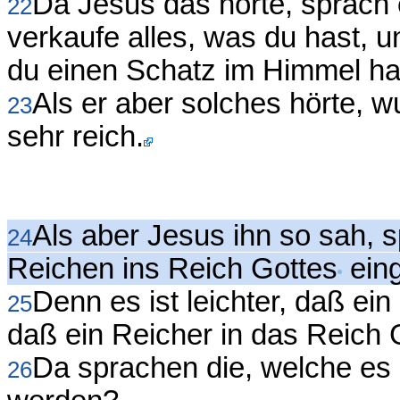
Da Jesus das hörte, sprach e
22
verkaufe alles, was du hast, u
du einen Schatz im Himmel ha
Als er aber solches hörte, w
23
sehr reich.
Als aber Jesus ihn so sah, 
24
Reichen ins Reich Gottes
ein
Denn es ist leichter, daß ei
25
daß ein Reicher in das Reich 
Da sprachen die, welche es 
26