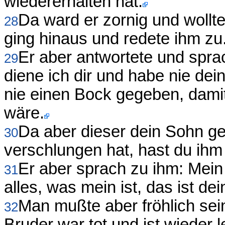
wiedererhalten hat.
Da ward er zornig und wollte
28
ging hinaus und redete ihm zu
Er aber antwortete und spra
29
diene ich dir und habe nie dei
nie einen Bock gegeben, damit
wäre.
Da aber dieser dein Sohn ge
30
verschlungen hat, hast du ihm
Er aber sprach zu ihm: Mein S
31
alles, was mein ist, das ist dei
Man mußte aber fröhlich sein
32
Bruder war tot und ist wieder 