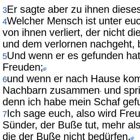
Er sagte aber zu ihnen diese
3
Welcher Mensch ist unter euc
4
von ihnen verliert, der nicht 
und dem verlornen nachgeht, b
Und wenn er es gefunden hat,
5
Freuden;
und wenn er nach Hause komm
6
Nachbarn zusammen
und spri
denn ich habe mein Schaf gef
Ich sage euch, also wird Fre
7
Sünder, der Buße tut, mehr a
die der Buße nicht bedürfen.