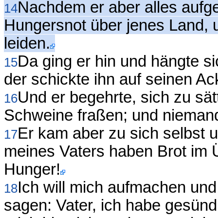
Nachdem er aber alles aufge
14
Hungersnot über jenes Land, u
leiden.
Da ging er hin und hängte s
15
der schickte ihn auf seinen Ac
Und er begehrte, sich zu sät
16
Schweine fraßen; und niemand
Er kam aber zu sich selbst 
17
meines Vaters haben Brot im Ü
Hunger!
Ich will mich aufmachen un
18
sagen: Vater, ich habe gesünd