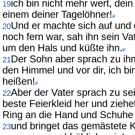
ich bin nicht mehr wert, de
19
einem deiner Tagelöhner!
Und er machte sich auf und 
20
noch fern war, sah ihn sein Vat
um den Hals und küßte ihn.
Der Sohn aber sprach zu ihm
21
den Himmel und vor dir, ich bi
heißen!
Aber der Vater sprach zu se
22
beste Feierkleid her und ziehe
Ring an die Hand und Schuhe 
und bringet das gemästete K
23