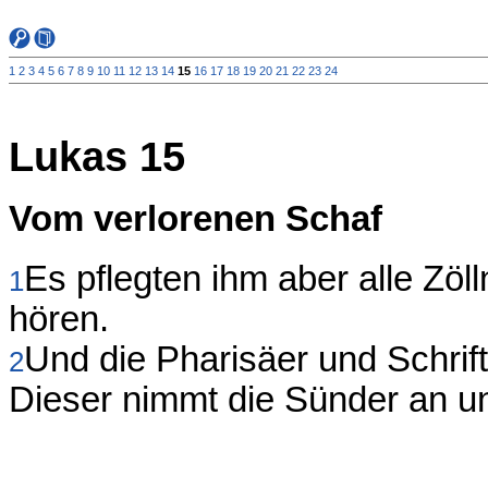
1
2
3
4
5
6
7
8
9
10
11
12
13
14
15
16
17
18
19
20
21
22
23
24
Lukas 15
Vom verlorenen Schaf
Es pflegten ihm aber alle Zö
1
hören.
Und die Pharisäer und Schrif
2
Dieser nimmt die Sünder an und