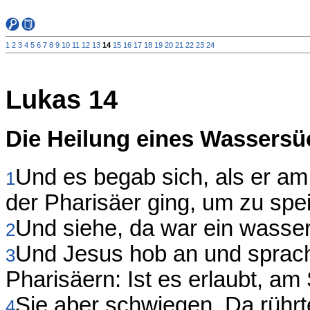
1
2
3
4
5
6
7
8
9
10
11
12
13
14
15
16
17
18
19
20
21
22
23
24
Lukas 14
Die Heilung eines Wassersü
Und es begab sich, als er a
1
der Pharisäer ging, um zu spe
Und siehe, da war ein wasse
2
Und Jesus hob an und sprach
3
Pharisäern: Ist es erlaubt, am
Sie aber schwiegen. Da rührt
4