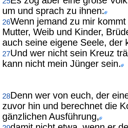
Es zog aber eine große Vol
25
um und sprach zu ihnen:
Wenn jemand zu mir kommt u
26
Mutter, Weib und Kinder, Brü
auch seine eigene Seele, der 
Und wer nicht sein Kreuz trä
27
kann nicht mein Jünger sein.
Denn wer von euch, der einen
28
zuvor hin und berechnet die K
gänzlichen Ausführung,
damit nicht etwa, wenn er de
29