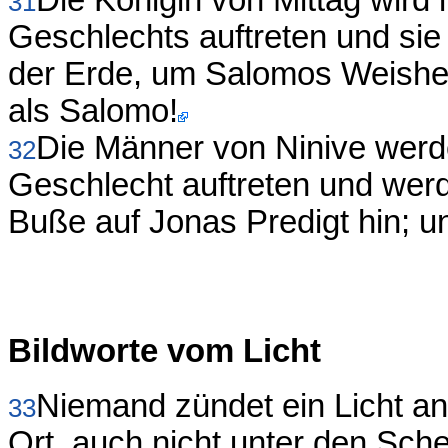
Die Königin von Mittag wird
31
Geschlechts auftreten und sie
der Erde, um Salomos Weisheit
als Salomo!
Die Männer von Ninive werd
32
Geschlecht auftreten und werde
Buße auf Jonas Predigt hin; un
Bildworte vom Licht
Niemand zündet ein Licht an
33
Ort, auch nicht unter den Sche