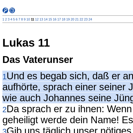
1
2
3
4
5
6
7
8
9
10
11
12
13
14
15
16
17
18
19
20
21
22
23
24
Lukas 11
Das Vaterunser
Und es begab sich, daß er an
1
aufhörte, sprach einer seiner 
wie auch Johannes seine Jünge
Da sprach er zu ihnen: Wenn i
2
geheiligt werde dein Name! E
Gib uns täglich unser nötiges
3