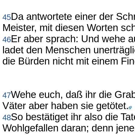
Da antwortete einer der Schr
45
Meister, mit diesen Worten s
Er aber sprach: Und wehe au
46
ladet den Menschen unerträglic
die Bürden nicht mit einem Fin
Wehe euch, daß ihr die Gra
47
Väter aber haben sie getötet.
So bestätiget ihr also die Ta
48
Wohlgefallen daran; denn jene 