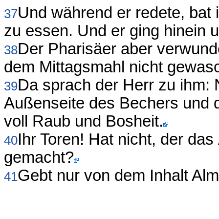
Und während er redete, bat i
37
zu essen. Und er ging hinein u
Der Pharisäer aber verwunder
38
dem Mittagsmahl nicht gewas
Da sprach der Herr zu ihm: Nu
39
Außenseite des Bechers und de
voll Raub und Bosheit.
Ihr Toren! Hat nicht, der da
40
gemacht?
Gebt nur von dem Inhalt Al
41