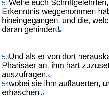
Wehe euch Schriftgelehrten,
52
Erkenntnis weggenommen habt! 
hineingegangen, und die, welc
daran gehindert!
Und als er von dort herauska
53
Pharisäer an, ihm hart zuzuse
auszufragen,
wobei sie ihm auflauerten,
54
erhaschen
.