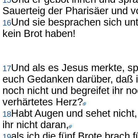
Sauerteig der Pharisäer und 
Und sie besprachen sich unt
16
kein Brot haben!
Und als es Jesus merkte, sp
17
euch Gedanken darüber, daß ih
noch nicht und begreifet ihr n
verhärtetes Herz?
Habt Augen und sehet nicht,
18
ihr nicht daran,
als ich die fünf Brote brach 
19