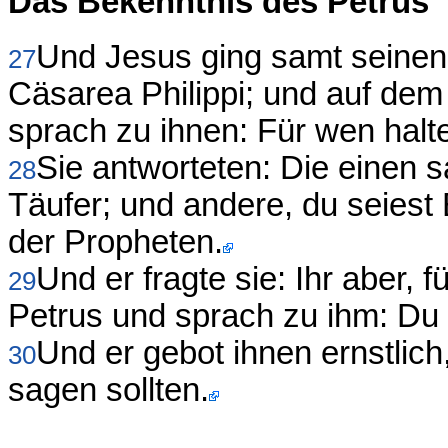
Das Bekenntnis des Petrus
Und Jesus ging samt seinen 
27
Cäsarea Philippi; und auf dem
sprach zu ihnen: Für wen halt
Sie antworteten: Die einen 
28
Täufer; und andere, du seiest 
der Propheten.
Und er fragte sie: Ihr aber, 
29
Petrus und sprach zu ihm: Du b
Und er gebot ihnen ernstlic
30
sagen sollten.