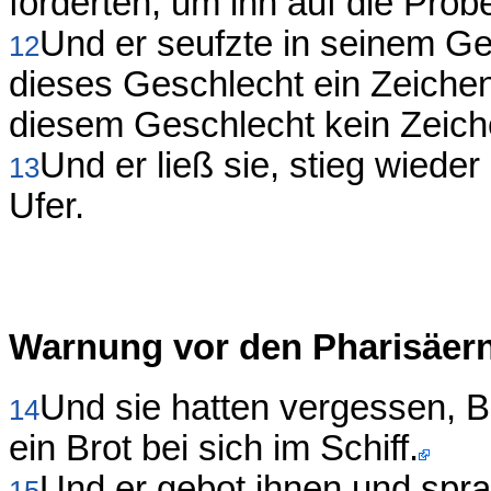
forderten, um ihn auf die Probe
Und er seufzte in seinem Ge
12
dieses Geschlecht ein Zeichen
diesem Geschlecht kein Zeic
Und er ließ sie, stieg wieder
13
Ufer.
Warnung vor den Pharisäer
Und sie hatten vergessen, B
14
ein Brot bei sich im Schiff.
Und er gebot ihnen und spra
15