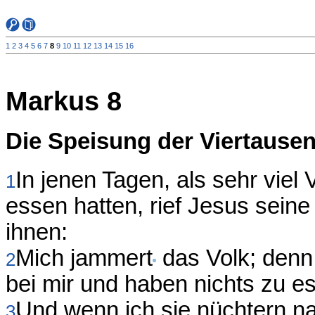
1
2
3
4
5
6
7
8
9
10
11
12
13
14
15
16
Markus 8
Die Speisung der Viertause
In jenen Tagen, als sehr viel
1
essen hatten, rief Jesus sein
ihnen:
Mich jammert
das Volk; denn
2
bei mir und haben nichts zu e
Und wenn ich sie nüchtern n
3