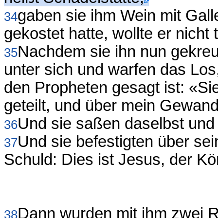
gaben sie ihm Wein mit Galle
34
gekostet hatte, wollte er nicht 
Nachdem sie ihn nun gekreuzi
35
unter sich und warfen das Los,
den Propheten gesagt ist: «Si
geteilt, und über mein Gewan
Und sie saßen daselbst und 
36
Und sie befestigten über sei
37
Schuld: Dies ist Jesus, der Kö
Dann wurden mit ihm zwei Rä
38