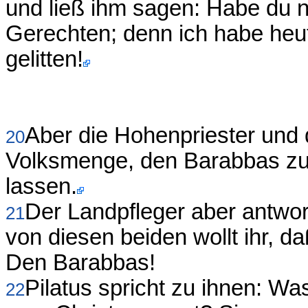
und ließ ihm sagen: Habe du n
Gerechten; denn ich habe heu
gelitten!
Aber die Hohenpriester und 
20
Volksmenge, den Barabbas zu 
lassen.
Der Landpfleger aber antwor
21
von diesen beiden wollt ihr, d
Den Barabbas!
Pilatus spricht zu ihnen: Wa
22