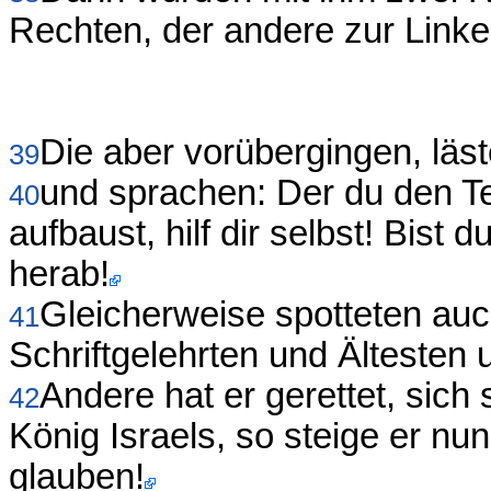
Rechten, der andere zur Linke
Die aber vorübergingen, läst
39
und sprachen: Der du den Te
40
aufbaust, hilf dir selbst! Bist 
herab!
Gleicherweise spotteten auc
41
Schriftgelehrten und Ältesten
Andere hat er gerettet, sich s
42
König Israels, so steige er nu
glauben!