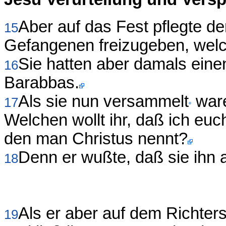
Aber auf das Fest pflegte d
15
Gefangenen freizugeben, welch
Sie hatten aber damals ein
16
Barabbas.
Als sie nun versammelt
ware
17
Welchen wollt ihr, daß ich euc
den man Christus nennt?
Denn er wußte, daß sie ihn 
18
Als er aber auf dem Richter
19