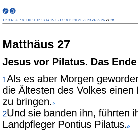
1
2
3
4
5
6
7
8
9
10
11
12
13
14
15
16
17
18
19
20
21
22
23
24
25
26
27
28
Matthäus 27
Jesus vor Pilatus. Das End
Als es aber Morgen geworden 
1
die Ältesten des Volkes einen
zu bringen.
Und sie banden ihn, führten 
2
Landpfleger Pontius Pilatus.