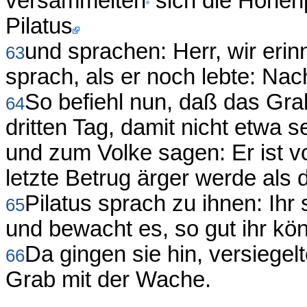
versammelten
sich die Hohenp
Pilatus
und sprachen: Herr, wir erin
63
sprach, als er noch lebte: Nac
So befiehl nun, daß das Gr
64
dritten Tag, damit nicht etwa 
und zum Volke sagen: Er ist v
letzte Betrug ärger werde als d
Pilatus sprach zu ihnen: Ihr
65
und bewacht es, so gut ihr kön
Da gingen sie hin, versiege
66
Grab mit der Wache.