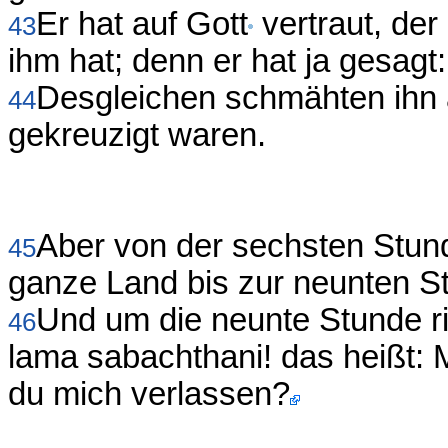
Er hat auf Gott
vertraut, der 
43
ihm hat; denn er hat ja gesagt:
Desgleichen schmähten ihn a
44
gekreuzigt waren.
Aber von der sechsten Stund
45
ganze Land bis zur neunten S
Und um die neunte Stunde rie
46
lama sabachthani! das heißt: 
du mich verlassen?