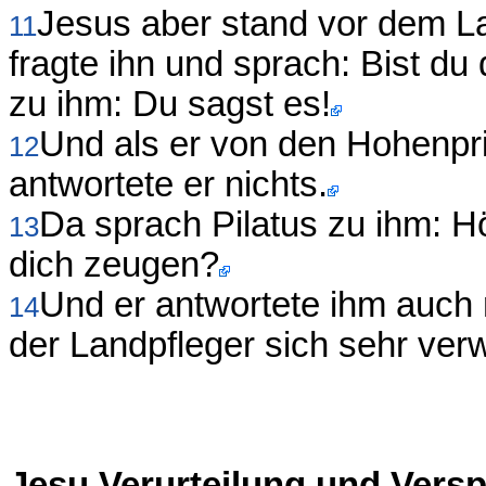
Jesus aber stand vor dem La
11
fragte ihn und sprach: Bist d
zu ihm: Du sagst es!
Und als er von den Hohenpri
12
antwortete er nichts.
Da sprach Pilatus zu ihm: Hör
13
dich zeugen?
Und er antwortete ihm auch n
14
der Landpfleger sich sehr ver
Jesu Verurteilung und Vers