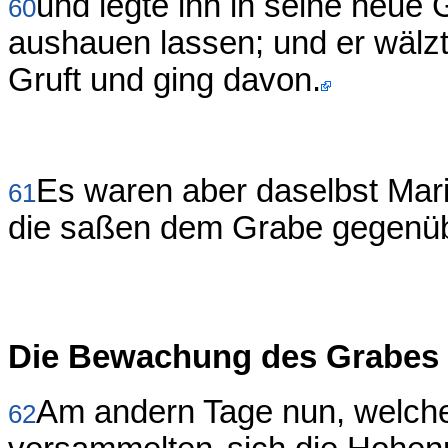
und legte ihn in seine neue 
60
aushauen lassen; und er wälzt
Gruft und ging davon.
Es waren aber daselbst Mar
61
die saßen dem Grabe gegenüb
Die Bewachung des Grabes
Am andern Tage nun, welcher
62