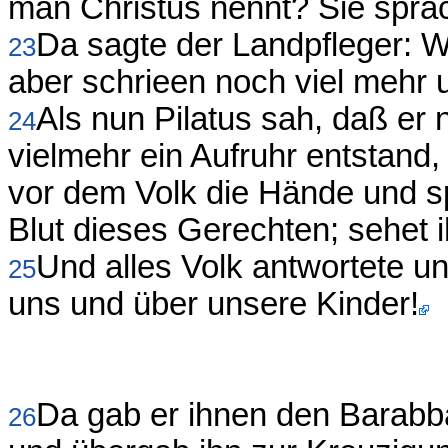
man Christus nennt? Sie sprac
Da sagte der Landpfleger: 
23
aber schrieen noch viel mehr 
Als nun Pilatus sah, daß er 
24
vielmehr ein Aufruhr entstan
vor dem Volk die Hände und s
Blut dieses Gerechten; sehet i
Und alles Volk antwortete u
25
uns und über unsere Kinder!
Da gab er ihnen den Barabba
26