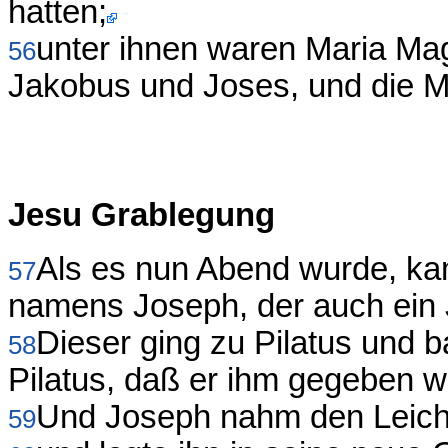
hatten;
unter ihnen waren Maria Mag
56
Jakobus und Joses, und die M
Jesu Grablegung
Als es nun Abend wurde, kam
57
namens Joseph, der auch ein
Dieser ging zu Pilatus und 
58
Pilatus, daß er ihm gegeben w
Und Joseph nahm den Leichn
59