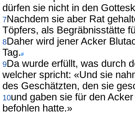
dürfen sie nicht in den Gottes
Nachdem sie aber Rat gehalte
7
Töpfers, als Begräbnisstätte f
Daher wird jener Acker Bluta
8
Tag.
Da wurde erfüllt, was durch 
9
welcher spricht: «Und sie nahm
des Geschätzten, den sie gesc
und gaben sie für den Acker 
10
befohlen hatte.»