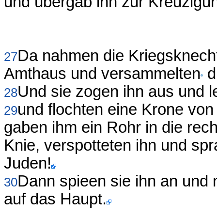
und übergab ihn zur Kreuzigu
Da nahmen die Kriegsknecht
27
Amthaus und versammelten
d
Und sie zogen ihn aus und 
28
und flochten eine Krone von 
29
gaben ihm ein Rohr in die rec
Knie, verspotteten ihn und spr
Juden!
Dann spieen sie ihn an und
30
auf das Haupt.