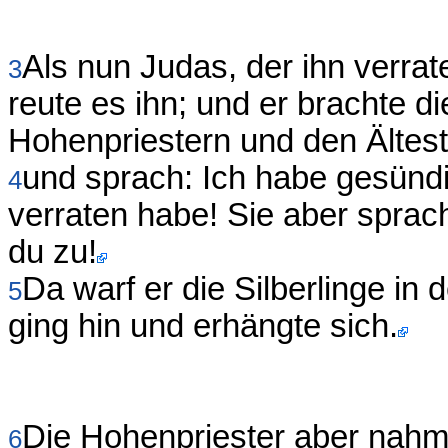
Als nun Judas, der ihn verrate
3
reute es ihn; und er brachte di
Hohenpriestern und den Ältes
und sprach: Ich habe gesündi
4
verraten habe! Sie aber spra
du zu!
Da warf er die Silberlinge i
5
ging hin und erhängte sich.
Die Hohenpriester aber nahme
6