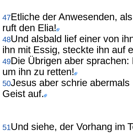
Etliche der Anwesenden, als
47
ruft den Elia!
Und alsbald lief einer von 
48
ihn mit Essig, steckte ihn auf 
Die Übrigen aber sprachen: 
49
um ihn zu retten!
Jesus aber schrie abermals 
50
Geist auf.
Und siehe, der Vorhang im T
51