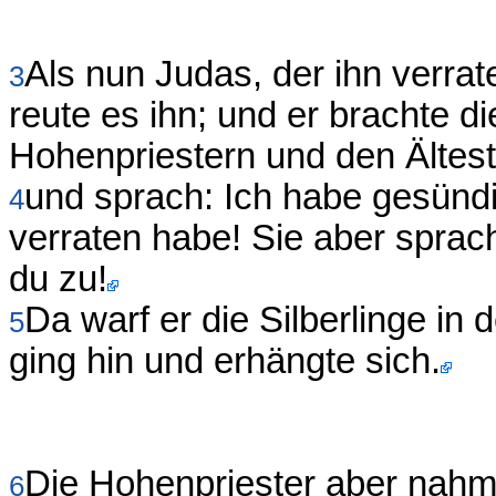
Als nun Judas, der ihn verrate
3
reute es ihn; und er brachte di
Hohenpriestern und den Ältes
und sprach: Ich habe gesündi
4
verraten habe! Sie aber spra
du zu!
Da warf er die Silberlinge i
5
ging hin und erhängte sich.
Die Hohenpriester aber nahme
6