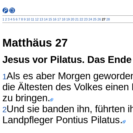
1
2
3
4
5
6
7
8
9
10
11
12
13
14
15
16
17
18
19
20
21
22
23
24
25
26
27
28
Matthäus 27
Jesus vor Pilatus. Das End
Als es aber Morgen geworden 
1
die Ältesten des Volkes einen
zu bringen.
Und sie banden ihn, führten 
2
Landpfleger Pontius Pilatus.