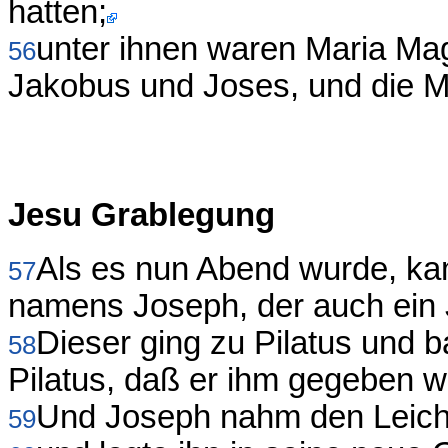
hatten;
unter ihnen waren Maria Mag
56
Jakobus und Joses, und die M
Jesu Grablegung
Als es nun Abend wurde, kam
57
namens Joseph, der auch ein
Dieser ging zu Pilatus und 
58
Pilatus, daß er ihm gegeben w
Und Joseph nahm den Leichn
59