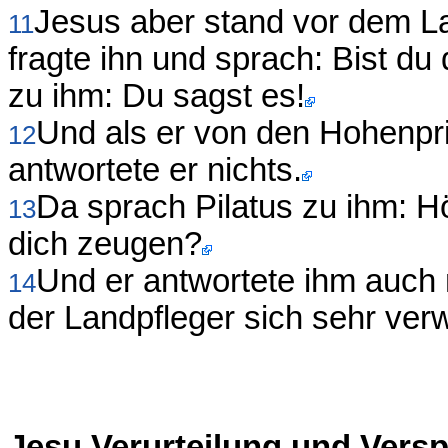
Jesus aber stand vor dem La
11
fragte ihn und sprach: Bist d
zu ihm: Du sagst es!
Und als er von den Hohenpri
12
antwortete er nichts.
Da sprach Pilatus zu ihm: Hör
13
dich zeugen?
Und er antwortete ihm auch n
14
der Landpfleger sich sehr ver
Jesu Verurteilung und Vers