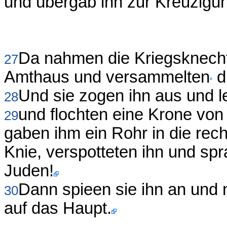
und übergab ihn zur Kreuzigu
Da nahmen die Kriegsknecht
27
Amthaus und versammelten
d
Und sie zogen ihn aus und 
28
und flochten eine Krone von 
29
gaben ihm ein Rohr in die rec
Knie, verspotteten ihn und spr
Juden!
Dann spieen sie ihn an und
30
auf das Haupt.