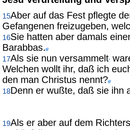
Aber auf das Fest pflegte d
15
Gefangenen freizugeben, welch
Sie hatten aber damals ein
16
Barabbas.
Als sie nun versammelt
ware
17
Welchen wollt ihr, daß ich euc
den man Christus nennt?
Denn er wußte, daß sie ihn 
18
Als er aber auf dem Richter
19