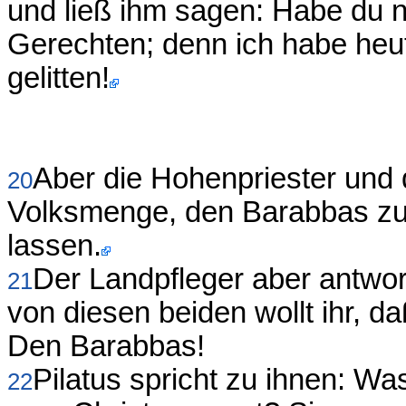
und ließ ihm sagen: Habe du n
Gerechten; denn ich habe heu
gelitten!
Aber die Hohenpriester und 
20
Volksmenge, den Barabbas zu 
lassen.
Der Landpfleger aber antwor
21
von diesen beiden wollt ihr, d
Den Barabbas!
Pilatus spricht zu ihnen: Wa
22