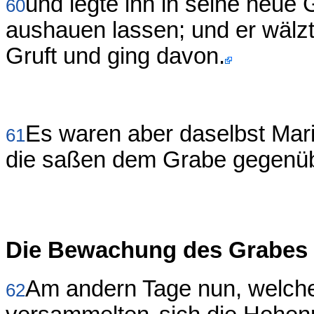
und legte ihn in seine neue 
60
aushauen lassen; und er wälzt
Gruft und ging davon.
Es waren aber daselbst Mar
61
die saßen dem Grabe gegenüb
Die Bewachung des Grabes
Am andern Tage nun, welcher
62