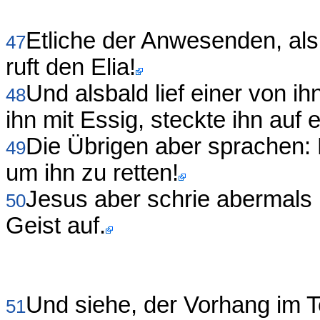
Etliche der Anwesenden, als
47
ruft den Elia!
Und alsbald lief einer von 
48
ihn mit Essig, steckte ihn auf 
Die Übrigen aber sprachen: 
49
um ihn zu retten!
Jesus aber schrie abermals 
50
Geist auf.
Und siehe, der Vorhang im T
51