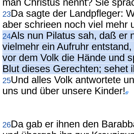
man Christus nennt? Sie sprac
Da sagte der Landpfleger: 
23
aber schrieen noch viel mehr 
Als nun Pilatus sah, daß er 
24
vielmehr ein Aufruhr entstan
vor dem Volk die Hände und s
Blut dieses Gerechten; sehet i
Und alles Volk antwortete u
25
uns und über unsere Kinder!
Da gab er ihnen den Barabba
26