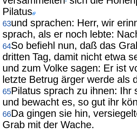
versammelten
sich die Hohenp
Pilatus
und sprachen: Herr, wir erin
63
sprach, als er noch lebte: Nac
So befiehl nun, daß das Gr
64
dritten Tag, damit nicht etwa 
und zum Volke sagen: Er ist v
letzte Betrug ärger werde als d
Pilatus sprach zu ihnen: Ihr
65
und bewacht es, so gut ihr kön
Da gingen sie hin, versiege
66
Grab mit der Wache.