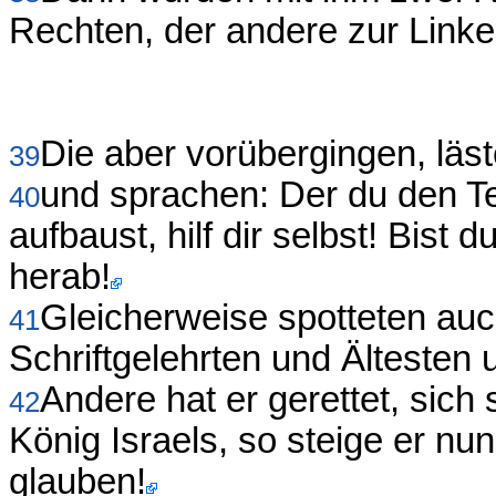
Rechten, der andere zur Linke
Die aber vorübergingen, läst
39
und sprachen: Der du den Te
40
aufbaust, hilf dir selbst! Bist 
herab!
Gleicherweise spotteten auc
41
Schriftgelehrten und Ältesten
Andere hat er gerettet, sich s
42
König Israels, so steige er nu
glauben!