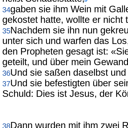
gaben sie ihm Wein mit Galle
34
gekostet hatte, wollte er nicht 
Nachdem sie ihn nun gekreuzi
35
unter sich und warfen das Los,
den Propheten gesagt ist: «Si
geteilt, und über mein Gewan
Und sie saßen daselbst und 
36
Und sie befestigten über sei
37
Schuld: Dies ist Jesus, der Kö
Dann wurden mit ihm zwei Rä
38