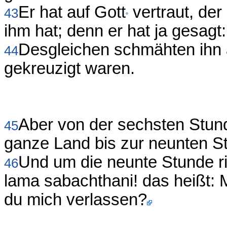
Er hat auf Gott
vertraut, der 
43
ihm hat; denn er hat ja gesagt:
Desgleichen schmähten ihn a
44
gekreuzigt waren.
Aber von der sechsten Stund
45
ganze Land bis zur neunten S
Und um die neunte Stunde rie
46
lama sabachthani! das heißt: 
du mich verlassen?