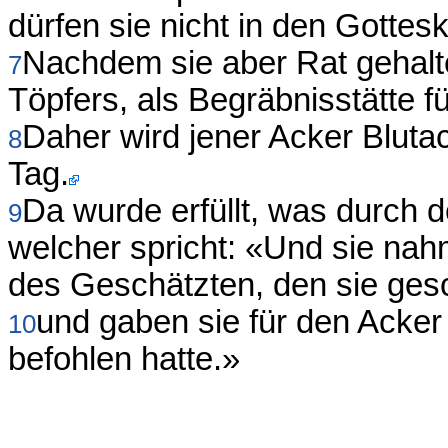
dürfen sie nicht in den Gottes
Nachdem sie aber Rat gehalte
7
Töpfers, als Begräbnisstätte f
Daher wird jener Acker Bluta
8
Tag.
Da wurde erfüllt, was durch 
9
welcher spricht: «Und sie nahm
des Geschätzten, den sie gesc
und gaben sie für den Acker 
10
befohlen hatte.»