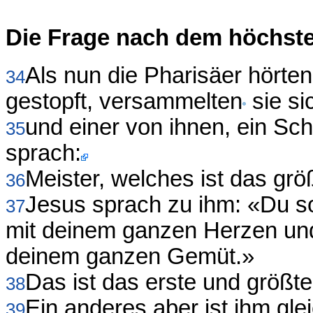
Die Frage nach dem höchst
Als nun die Pharisäer hört
34
gestopft, versammelten
sie si
und einer von ihnen, ein Schr
35
sprach:
Meister, welches ist das gr
36
Jesus sprach zu ihm: «Du so
37
mit deinem ganzen Herzen und
deinem ganzen Gemüt.»
Das ist das erste und größt
38
Ein anderes aber ist ihm gle
39