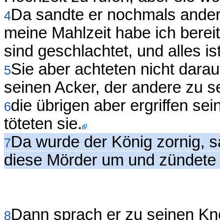
Da sandte er nochmals ander
4
meine Mahlzeit habe ich bere
sind geschlachtet, und alles i
Sie aber achteten nicht darau
5
seinen Acker, der andere zu 
die übrigen aber ergriffen s
6
töteten sie.
Da wurde der König zornig, 
7
diese Mörder um und zündete i
Dann sprach er zu seinen Kne
8