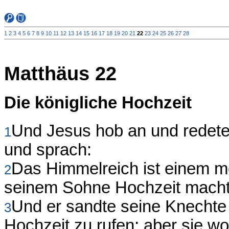
1
2
3
4
5
6
7
8
9
10
11
12
13
14
15
16
17
18
19
20
21
22
23
24
25
26
27
28
Matthäus 22
Die königliche Hochzeit
Und Jesus hob an und redete 
1
und sprach:
Das Himmelreich ist einem me
2
seinem Sohne Hochzeit macht
Und er sandte seine Knechte
3
Hochzeit zu rufen; aber sie w