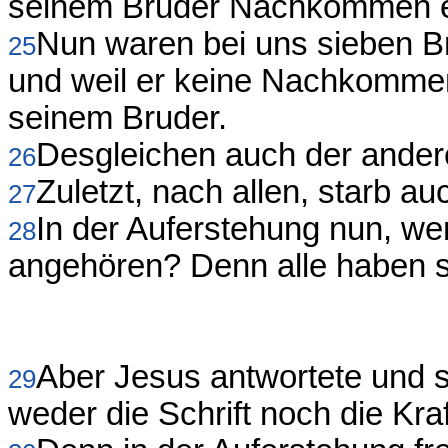
seinem Bruder Nachkommen 
Nun waren bei uns sieben Brü
25
und weil er keine Nachkommen 
seinem Bruder.
Desgleichen auch der andere
26
Zuletzt, nach allen, starb au
27
In der Auferstehung nun, we
28
angehören? Denn alle haben s
Aber Jesus antwortete und spr
29
weder die Schrift noch die Kra