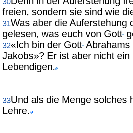
Denn in der Auferstehung fre
30
freien, sondern sie sind wie d
Was aber die Auferstehung der
31
gelesen, was euch von Gott
ge
«Ich bin der Gott
Abrahams u
32
Jakobs»? Er ist aber nicht ein
Lebendigen.
Und als die Menge solches h
33
Lehre.