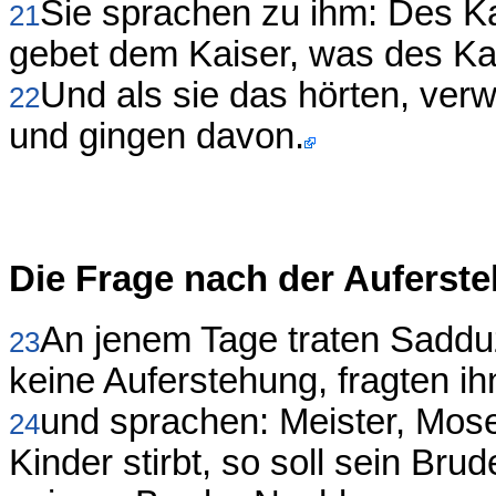
Sie sprachen zu ihm: Des Ka
21
gebet dem Kaiser, was des Kai
Und als sie das hörten, verw
22
und gingen davon.
Die Frage nach der Auferst
An jenem Tage traten Saddu
23
keine Auferstehung, fragten ih
und sprachen: Meister, Mos
24
Kinder stirbt, so soll sein B