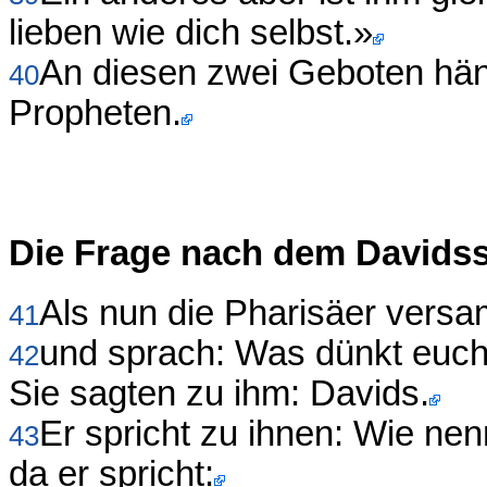
lieben wie dich selbst.»
An diesen zwei Geboten hän
40
Propheten.
Die Frage nach dem Davids
Als nun die Pharisäer versa
41
und sprach: Was dünkt euch
42
Sie sagten zu ihm: Davids.
Er spricht zu ihnen: Wie nen
43
da er spricht: