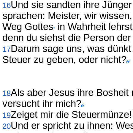
Und sie sandten ihre Jünge
16
sprachen: Meister, wir wissen,
Weg Gottes
in Wahrheit lehrs
denn du siehst die Person der
Darum sage uns, was dünkt d
17
Steuer zu geben, oder nicht?
Als aber Jesus ihre Bosheit 
18
versucht ihr mich?
Zeiget mir die Steuermünze!
19
Und er spricht zu ihnen: Wes
20