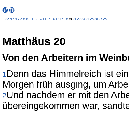
1
2
3
4
5
6
7
8
9
10
11
12
13
14
15
16
17
18
19
20
21
22
23
24
25
26
27
28
Matthäus 20
Von den Arbeitern im Weinb
Denn das Himmelreich ist ei
1
Morgen früh ausging, um Arbei
Und nachdem er mit den Arbe
2
übereingekommen war, sandte 